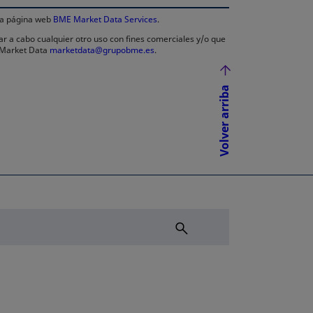
 la página web
BME Market Data Services
.
ar a cabo cualquier otro uso con fines comerciales y/o que
E Market Data
marketdata@grupobme.es
.
Volver arriba
NUEVA
ÑA NUEVA