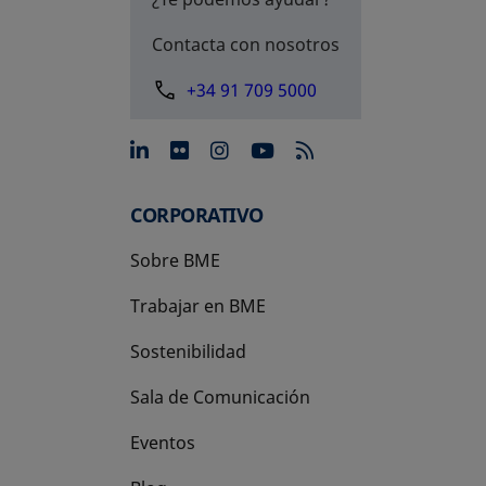
Contacta con nosotros
+34 91 709 5000
se abre en una pestaña nue
se abre en una pestaña 
se abre en una pest
se abre en una p
CORPORATIVO
Sobre BME
Trabajar en BME
Sostenibilidad
Sala de Comunicación
Eventos