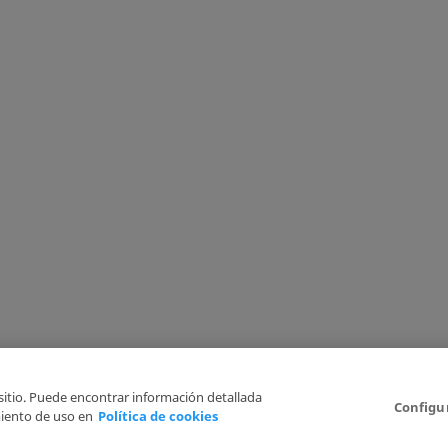
 sitio. Puede encontrar información detallada
Configu
iento de uso en
Política de cookies
Aviso Legal
Politica de Privacidad
Política de cookies