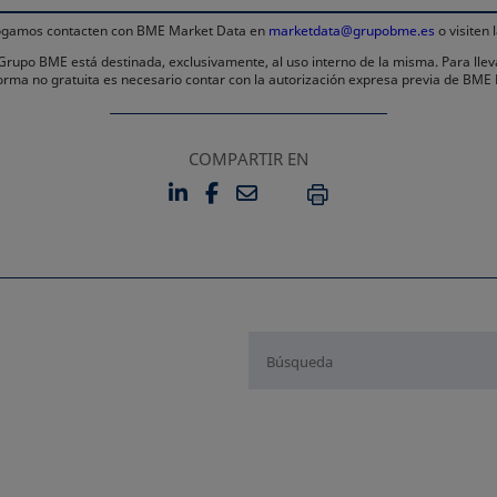
 rogamos contacten con BME Market Data en
marketdata@grupobme.es
o visiten
l Grupo BME está destinada, exclusivamente, al uso interno de la misma. Para llev
 forma no gratuita es necesario contar con la autorización expresa previa de BM
COMPARTIR EN
LINKEDIN
FACEBOOK
EMAIL
SE ABRE EN UNA PESTAÑA 
SE ABRE EN UNA PESTA
IMPRIMIR