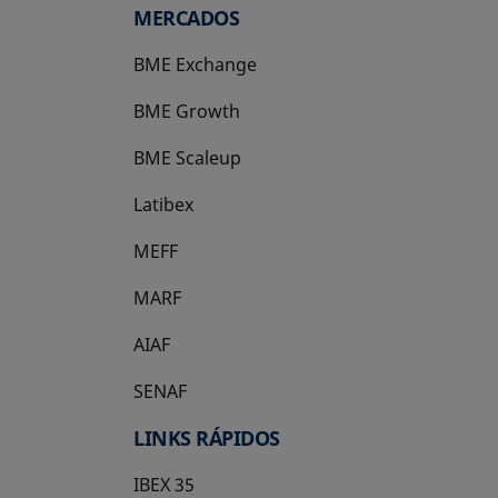
MERCADOS
BME Exchange
BME Growth
se abre en una pestaña nueva
BME Scaleup
se abre en una pestaña nueva
Latibex
se abre en una pestaña nueva
MEFF
se abre en una pestaña nueva
MARF
AIAF
SENAF
LINKS RÁPIDOS
IBEX 35