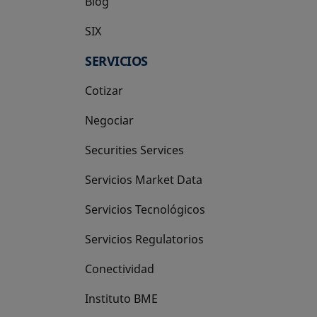
Blog
SIX
se abre en una pestaña nueva
SERVICIOS
Cotizar
Negociar
Securities Services
Servicios Market Data
Servicios Tecnológicos
Servicios Regulatorios
Conectividad
Instituto BME
se abre en una pestaña nueva