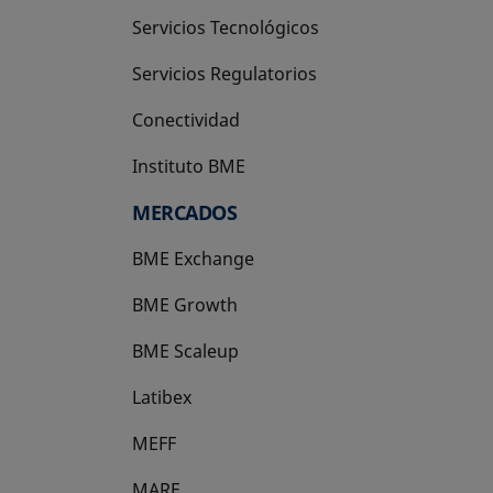
Servicios Tecnológicos
Servicios Regulatorios
Conectividad
Instituto BME
se abre en una pestaña nueva
MERCADOS
BME Exchange
BME Growth
se abre en una pestaña nueva
BME Scaleup
se abre en una pestaña nueva
Latibex
se abre en una pestaña nueva
MEFF
se abre en una pestaña nueva
MARF