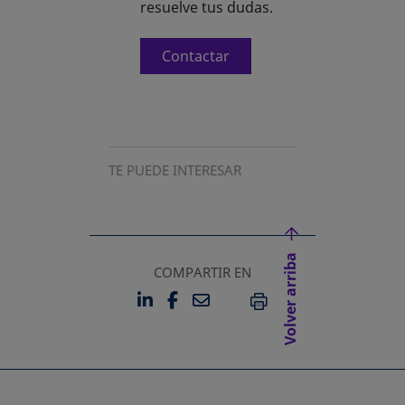
resuelve tus dudas.
Contactar
TE PUEDE INTERESAR
Volver arriba
COMPARTIR EN
LINKEDIN
FACEBOOK
EMAIL
SE ABRE EN UNA PESTAÑA 
SE ABRE EN UNA PESTA
IMPRIMIR