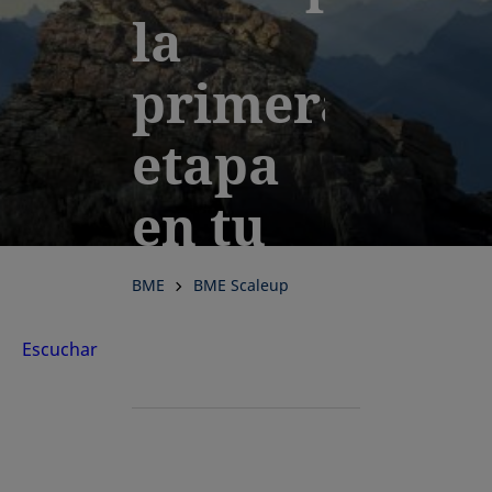
la
primera
etapa
en tu
escalada
BME
BME Scaleup
en los
Escuchar
mercados