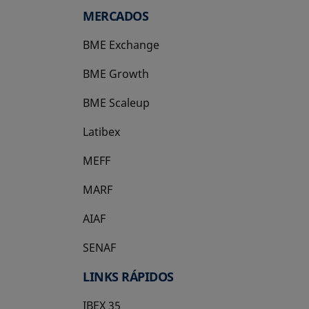
MERCADOS
BME Exchange
BME Growth
se abre en una pestaña nueva
BME Scaleup
se abre en una pestaña nueva
Latibex
se abre en una pestaña nueva
MEFF
se abre en una pestaña nueva
MARF
AIAF
SENAF
LINKS RÁPIDOS
IBEX 35