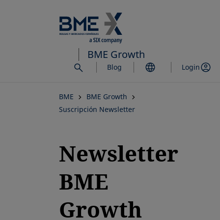
Saltar
al
contenido
principal
BME Growth
Blog
Login
BME
BME Growth
Suscripción Newsletter
Newsletter
BME
Growth