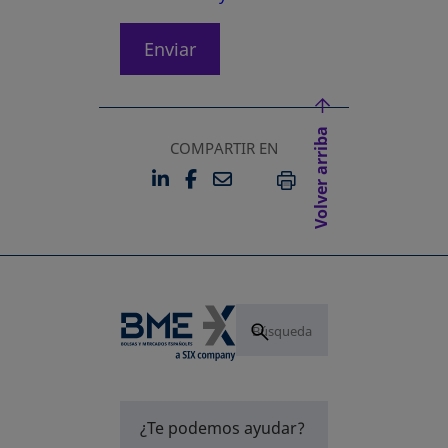
Enviar
Volver arriba
COMPARTIR EN
LINKEDIN
FACEBOOK
EMAIL
SE ABRE EN UNA PESTAÑA 
SE ABRE EN UNA PESTA
IMPRIMIR
¿Te podemos ayudar?