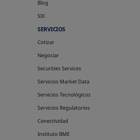
Blog
SIX
se abre en una pestaña nueva
SERVICIOS
Cotizar
Negociar
Securities Services
Servicios Market Data
Servicios Tecnológicos
Servicios Regulatorios
Conectividad
Instituto BME
se abre en una pestaña nueva