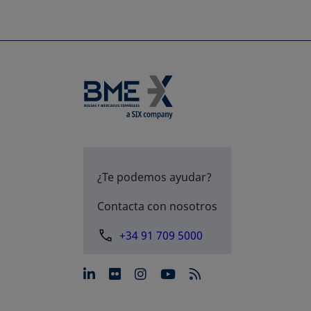
¿Te podemos ayudar?
Contacta con nosotros
+34 91 709 5000
se abre en una pestaña nue
se abre en una pestaña 
se abre en una pest
se abre en una p