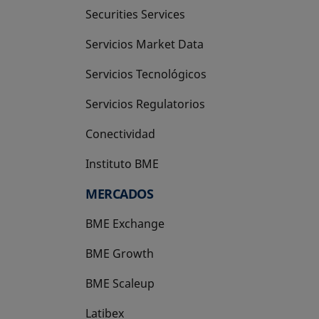
Securities Services
Servicios Market Data
Servicios Tecnológicos
Servicios Regulatorios
Conectividad
Instituto BME
se abre en una pestaña nueva
MERCADOS
BME Exchange
BME Growth
se abre en una pestaña nueva
BME Scaleup
se abre en una pestaña nueva
Latibex
se abre en una pestaña nueva