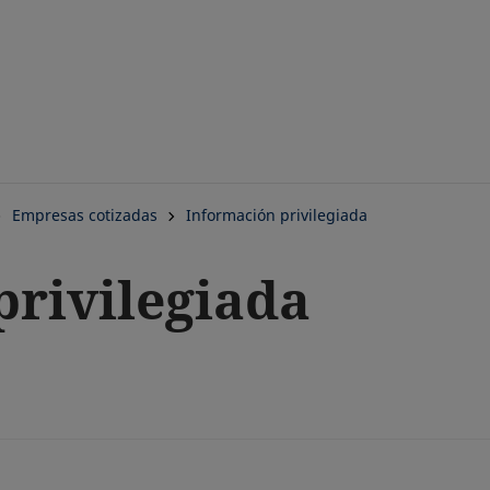
Saltar
al
contenido
principal
Empresas cotizadas
Información privilegiada
privilegiada