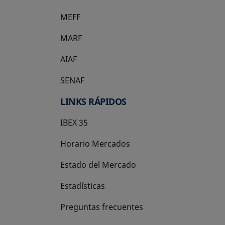
MEFF
se abre en una pestaña nueva
MARF
AIAF
SENAF
LINKS RÁPIDOS
IBEX 35
Horario Mercados
Estado del Mercado
Estadísticas
Preguntas frecuentes