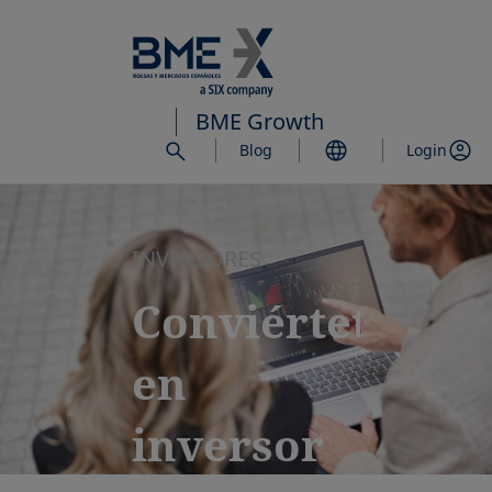
Saltar
al
contenido
principal
BME Growth
Blog
Login
INVERSORES
Conviértete
en
inversor