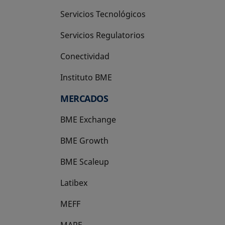
Servicios Tecnológicos
Servicios Regulatorios
Conectividad
Instituto BME
se abre en una pestaña nueva
MERCADOS
BME Exchange
BME Growth
se abre en una pestaña nueva
BME Scaleup
se abre en una pestaña nueva
Latibex
se abre en una pestaña nueva
MEFF
se abre en una pestaña nueva
MARF