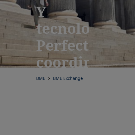
Y
tecnología.
Perfectament
coordinados
para el
BME
BME Exchange
éxito