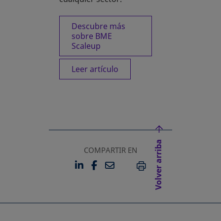
Descubre más
sobre BME
Scaleup
Leer artículo
Volver arriba
COMPARTIR EN
LINKEDIN
FACEBOOK
EMAIL
SE ABRE EN UNA PESTAÑA 
SE ABRE EN UNA PESTA
IMPRIMIR