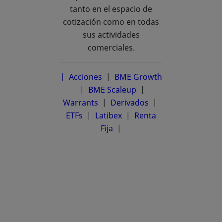
tanto en el espacio de
cotización como en todas
sus actividades
comerciales.
| Acciones
|
BME Growth
se abre en una pestaña nueva
|
BME Scaleup
se abre en una pestañ
|
Warrants
|
Derivados
|
ETFs
|
Latibex
se abre en una pestaña n
|
Renta
Fija
|