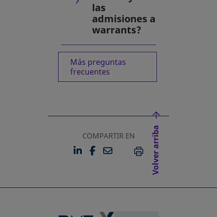
las
admisiones a
warrants?
Más preguntas
frecuentes
Volver arriba
COMPARTIR EN
LINKEDIN
FACEBOOK
EMAIL
SE ABRE EN UNA PESTAÑA 
SE ABRE EN UNA PESTA
IMPRIMIR