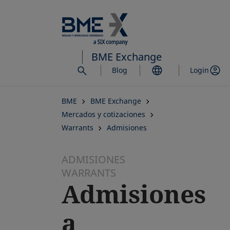
Saltar
al
contenido
principal
BME Exchange
Blog
Login
BME
BME Exchange
Mercados y cotizaciones
Warrants
Admisiones
ADMISIONES
WARRANTS
Admisiones
a