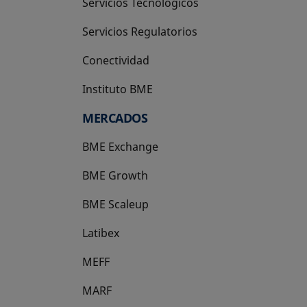
Servicios Tecnológicos
Servicios Regulatorios
Conectividad
Instituto BME
se abre en una pestaña nueva
MERCADOS
BME Exchange
BME Growth
se abre en una pestaña nueva
BME Scaleup
se abre en una pestaña nueva
Latibex
se abre en una pestaña nueva
MEFF
se abre en una pestaña nueva
MARF