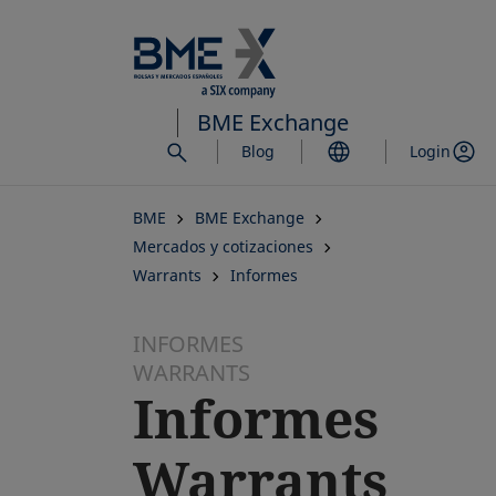
Saltar
al
contenido
principal
BME Exchange
Blog
Login
BME
BME Exchange
Mercados y cotizaciones
Warrants
Informes
INFORMES
WARRANTS
Informes
Warrants