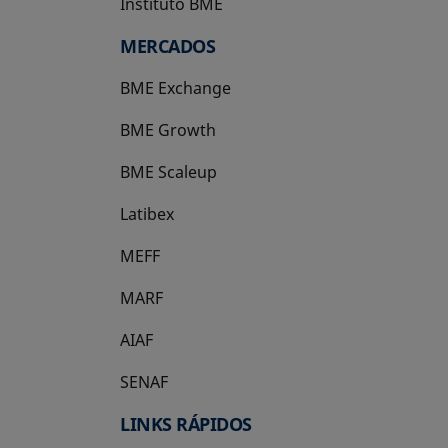
Instituto BME
se abre en una pestaña nueva
MERCADOS
BME Exchange
BME Growth
se abre en una pestaña nueva
BME Scaleup
se abre en una pestaña nueva
Latibex
se abre en una pestaña nueva
MEFF
se abre en una pestaña nueva
MARF
AIAF
SENAF
LINKS RÁPIDOS