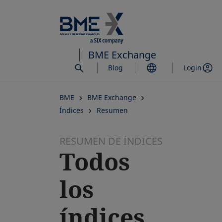
Saltar
al
contenido
principal
BME Exchange
Blog
Login
BME
BME Exchange
Índices
Resumen
RESUMEN DE ÍNDICES
Todos
los
índices