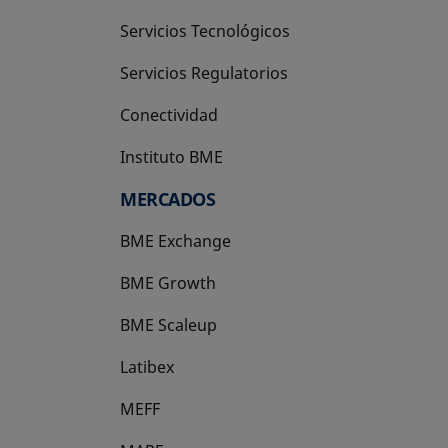
Servicios Tecnológicos
Servicios Regulatorios
Conectividad
Instituto BME
se abre en una pestaña nueva
MERCADOS
BME Exchange
BME Growth
se abre en una pestaña nueva
BME Scaleup
se abre en una pestaña nueva
Latibex
se abre en una pestaña nueva
MEFF
se abre en una pestaña nueva