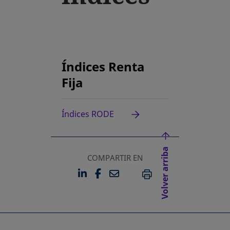
Índices Renta
Fija
Índices RODE
se abre en una pestaña nueva
Volver arriba
COMPARTIR EN
LINKEDIN
FACEBOOK
EMAIL
SE ABRE EN UNA PESTAÑA 
SE ABRE EN UNA PESTA
IMPRIMIR