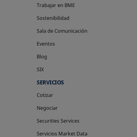
Trabajar en BME
Sostenibilidad
Sala de Comunicación
Eventos
Blog
SIX
se abre en una pestaña nueva
SERVICIOS
Cotizar
Negociar
Securities Services
Servicios Market Data