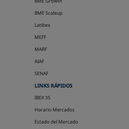
BME Growth
se abre en una pestaña nueva
BME Scaleup
se abre en una pestaña nueva
Latibex
se abre en una pestaña nueva
MEFF
se abre en una pestaña nueva
MARF
AIAF
SENAF
LINKS RÁPIDOS
IBEX 35
Horario Mercados
Estado del Mercado