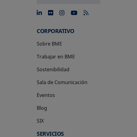
se abre en una pestaña nue
se abre en una pestaña 
se abre en una pest
se abre en una p
CORPORATIVO
Sobre BME
Trabajar en BME
Sostenibilidad
Sala de Comunicación
Eventos
Blog
SIX
se abre en una pestaña nueva
SERVICIOS