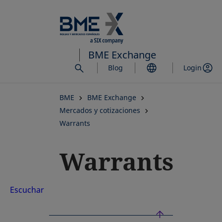
Saltar
al
contenido
principal
BME Exchange
Blog
Login
BME
BME Exchange
Mercados y cotizaciones
Warrants
Warrants
Escuchar