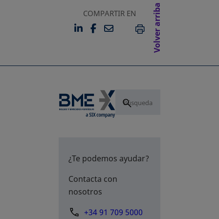
Volver arriba
COMPARTIR EN
LINKEDIN
FACEBOOK
EMAIL
SE ABRE EN UNA PESTAÑA 
SE ABRE EN UNA PESTA
IMPRIMIR
¿Te podemos ayudar?
Contacta con
nosotros
+34 91 709 5000