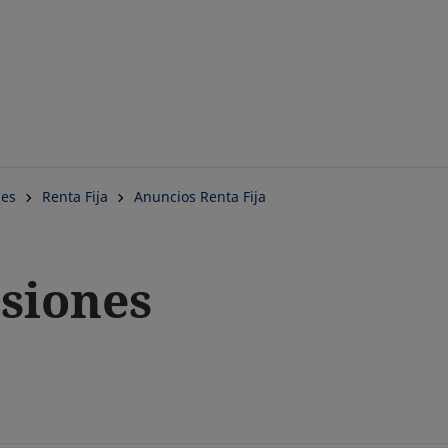
Saltar
al
contenido
principal
nes
Renta Fija
Anuncios Renta Fija
siones