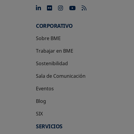
se abre en una pestaña nue
se abre en una pestaña 
se abre en una pest
se abre en una p
CORPORATIVO
Sobre BME
Trabajar en BME
Sostenibilidad
Sala de Comunicación
Eventos
Blog
SIX
se abre en una pestaña nueva
SERVICIOS