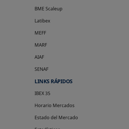
BME Scaleup
se abre en una pestaña nueva
Latibex
se abre en una pestaña nueva
MEFF
se abre en una pestaña nueva
MARF
AIAF
SENAF
LINKS RÁPIDOS
IBEX 35
Horario Mercados
Estado del Mercado