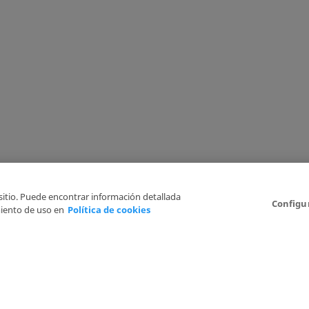
 sitio. Puede encontrar información detallada
Configu
iento de uso en
Política de cookies
Aviso Legal
Politica de Privacidad
Política de cookies