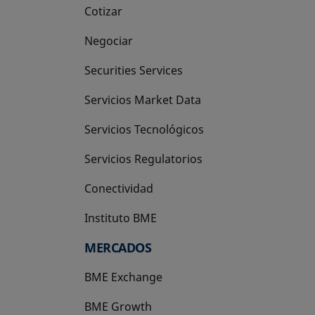
Cotizar
Negociar
Securities Services
Servicios Market Data
Servicios Tecnológicos
Servicios Regulatorios
Conectividad
Instituto BME
se abre en una pestaña nueva
MERCADOS
BME Exchange
BME Growth
se abre en una pestaña nueva