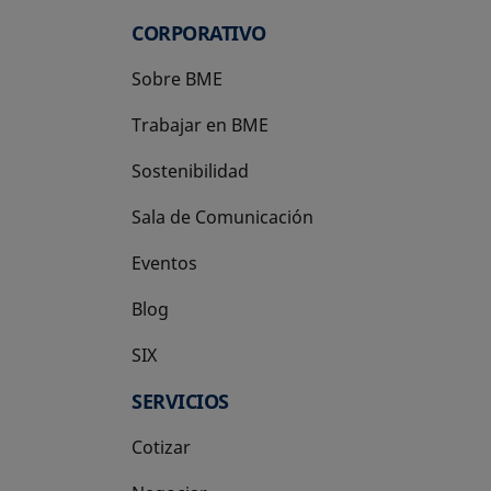
CORPORATIVO
Sobre BME
Trabajar en BME
Sostenibilidad
Sala de Comunicación
Eventos
Blog
SIX
se abre en una pestaña nueva
SERVICIOS
Cotizar