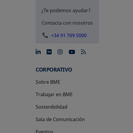
¿Te podemos ayudar?
Contacta con nosotros
+34 91 709 5000
se abre en una pestaña nue
se abre en una pestaña 
se abre en una pest
se abre en una p
CORPORATIVO
Sobre BME
Trabajar en BME
Sostenibilidad
Sala de Comunicación
Eventos