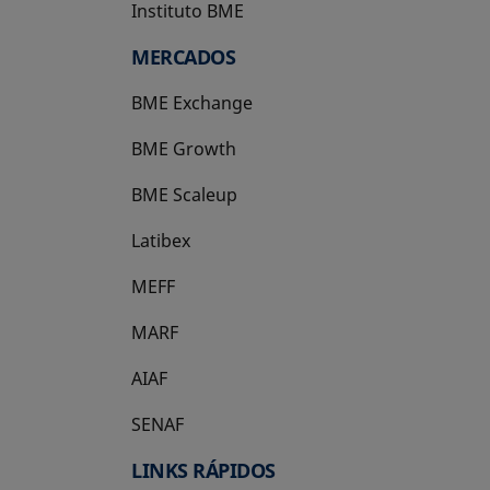
Instituto BME
se abre en una pestaña nueva
MERCADOS
BME Exchange
BME Growth
se abre en una pestaña nueva
BME Scaleup
se abre en una pestaña nueva
Latibex
se abre en una pestaña nueva
MEFF
se abre en una pestaña nueva
MARF
AIAF
SENAF
LINKS RÁPIDOS