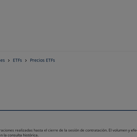
Saltar
al
contenido
principal
nes
ETFs
Precios ETFs
raciones realizadas hasta el cierre de la sesión de contratación. El volumen y efe
n la consulta histórica.