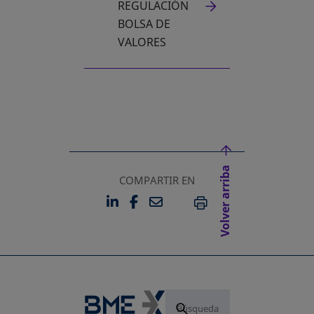
REGULACIÓN
BOLSA DE
VALORES
Volver arriba
COMPARTIR EN
LINKEDIN
FACEBOOK
EMAIL
SE ABRE EN UNA PESTAÑA 
SE ABRE EN UNA PESTA
IMPRIMIR