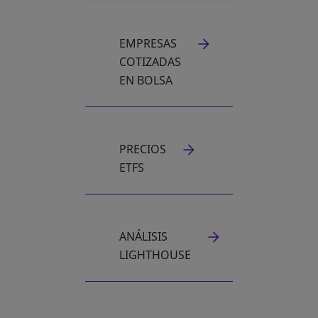
EMPRESAS
COTIZADAS
EN BOLSA
PRECIOS
ETFS
ANÁLISIS
SE ABRE EN UNA PESTAÑA NUEVA
LIGHTHOUSE