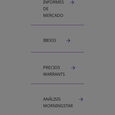
INFORMES
SE ABRE EN UNA PESTAÑA NUEVA
DE
MERCADO
IBEX35
PRECIOS
SE ABRE EN UNA PESTAÑA NUEVA
WARRANTS
ANÁLISIS
SE ABRE EN UNA PESTAÑA NUEVA
MORNINGSTAR