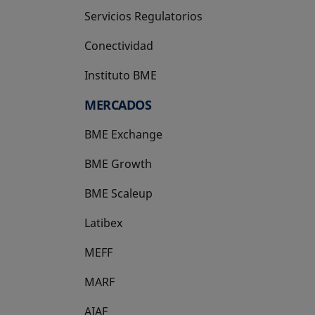
Servicios Regulatorios
Conectividad
Instituto BME
se abre en una pestaña nueva
MERCADOS
BME Exchange
BME Growth
se abre en una pestaña nueva
BME Scaleup
se abre en una pestaña nueva
Latibex
se abre en una pestaña nueva
MEFF
se abre en una pestaña nueva
MARF
AIAF