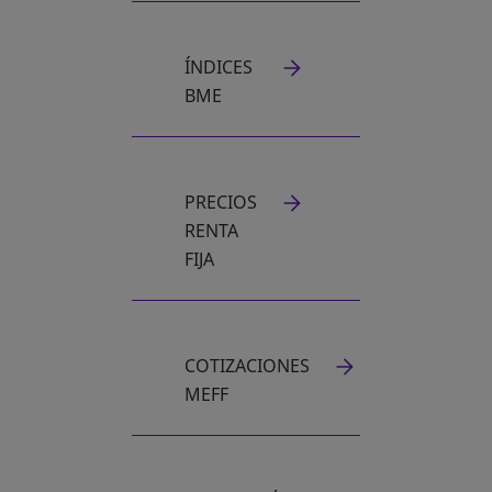
ÍNDICES
BME
PRECIOS
RENTA
FIJA
COTIZACIONES
SE ABRE EN UNA PESTAÑA NUEVA
MEFF