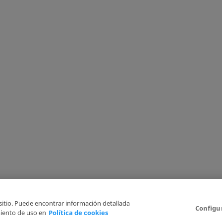
 sitio. Puede encontrar información detallada
Configu
iento de uso en
Política de cookies
Aviso Legal
Politica de Privacidad
Política de cookies