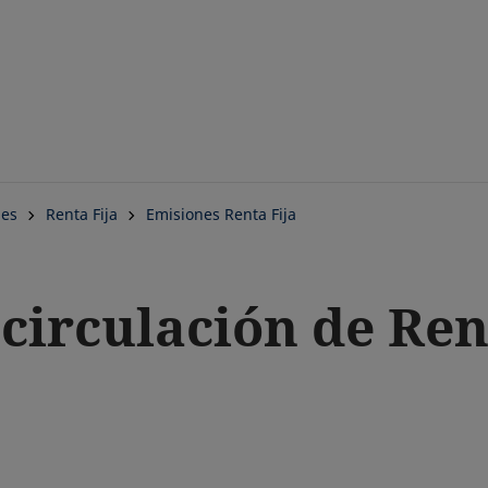
Saltar
al
contenido
principal
nes
Renta Fija
Emisiones Renta Fija
circulación de Ren