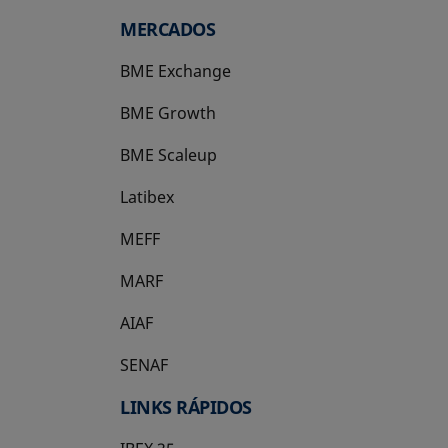
MERCADOS
BME Exchange
BME Growth
se abre en una pestaña nueva
BME Scaleup
se abre en una pestaña nueva
Latibex
se abre en una pestaña nueva
MEFF
se abre en una pestaña nueva
MARF
AIAF
SENAF
LINKS RÁPIDOS