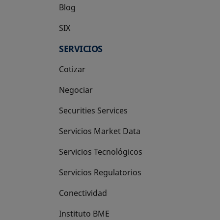
Blog
SIX
se abre en una pestaña nueva
SERVICIOS
Cotizar
Negociar
Securities Services
Servicios Market Data
Servicios Tecnológicos
Servicios Regulatorios
Conectividad
Instituto BME
se abre en una pestaña nueva