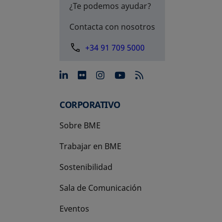
¿Te podemos ayudar?
Contacta con nosotros
+34 91 709 5000
se abre en una pestaña nue
se abre en una pestaña 
se abre en una pest
se abre en una p
CORPORATIVO
Sobre BME
Trabajar en BME
Sostenibilidad
Sala de Comunicación
Eventos