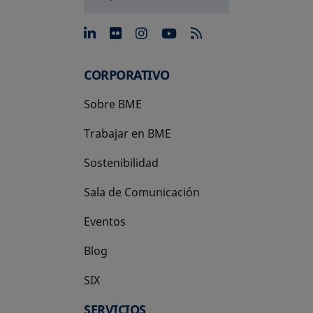
se abre en una pestaña nue
se abre en una pestaña 
se abre en una pest
se abre en una p
CORPORATIVO
Sobre BME
Trabajar en BME
Sostenibilidad
Sala de Comunicación
Eventos
Blog
SIX
se abre en una pestaña nueva
SERVICIOS