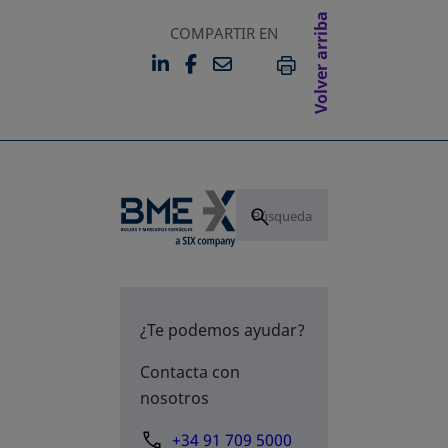
Volver arriba
COMPARTIR EN
LINKEDIN
FACEBOOK
EMAIL
SE ABRE EN UNA PESTAÑA 
SE ABRE EN UNA PESTA
IMPRIMIR
¿Te podemos ayudar?
Contacta con
nosotros
+34 91 709 5000