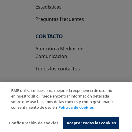
Estadísticas
Preguntas frecuentes
CONTACTO
Atención a Medios de
Comunicación
Todos los contactos
BME utiliza cookies para mejorar la experiencia de usuario
en nuestro sitio. Puede encontrar información detallada
sobre qué uso hacemos de las cookies y cómo gestionar su
Copyright Ⓒ BME 2026
Aviso Legal
consentimiento de uso en
Política de cookies
Politica de Privacidad
Política de cookies
Sistema de Información
Configuración de cookies
Aceptar todas las cookies