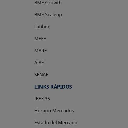
BME Growth
se abre en una pestaña nueva
BME Scaleup
se abre en una pestaña nueva
Latibex
se abre en una pestaña nueva
MEFF
se abre en una pestaña nueva
MARF
AIAF
SENAF
LINKS RÁPIDOS
IBEX 35
Horario Mercados
Estado del Mercado