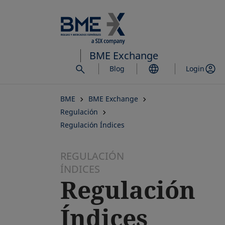
Saltar
al
contenido
principal
BME Exchange
Blog
Login
BME
BME Exchange
Regulación
Regulación Índices
REGULACIÓN
ÍNDICES
Regulación
Índices