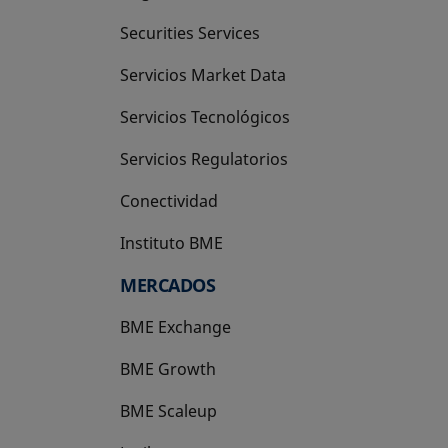
Securities Services
Servicios Market Data
Servicios Tecnológicos
Servicios Regulatorios
Conectividad
Instituto BME
se abre en una pestaña nueva
MERCADOS
BME Exchange
BME Growth
se abre en una pestaña nueva
BME Scaleup
se abre en una pestaña nueva