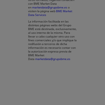
con BME Market Data
en
marketdata@grupobme.es
o
visiten la página web
BME Market
Data Services
La información facilitada en las
distintas páginas webs del Grupo
BME está destinada, exclusivamente,
al uso interno de la misma. Para
llevar a cabo cualquier otro uso con
fines comerciales y/o que implique la
redifusión a terceros de dicha
información es necesario contar con
la autorización expresa previa de
BME Market
Data
marketdata@grupobme.es