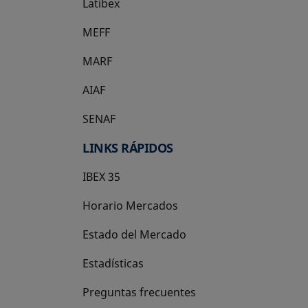
Latibex
se abre en una pestaña nueva
MEFF
se abre en una pestaña nueva
MARF
AIAF
SENAF
LINKS RÁPIDOS
IBEX 35
Horario Mercados
Estado del Mercado
Estadísticas
Preguntas frecuentes