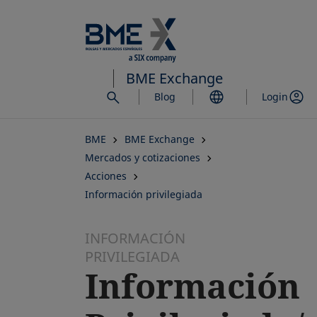
Saltar
al
contenido
principal
BME Exchange
Blog
Login
BME
BME Exchange
Mercados y cotizaciones
Acciones
Información privilegiada
INFORMACIÓN
PRIVILEGIADA
Información