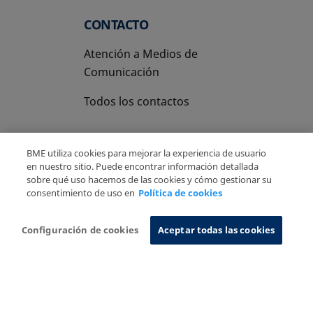
CONTACTO
Atención a Medios de
Comunicación
Todos los contactos
BME utiliza cookies para mejorar la experiencia de usuario
en nuestro sitio. Puede encontrar información detallada
sobre qué uso hacemos de las cookies y cómo gestionar su
Copyright Ⓒ BME 2026
Aviso Legal
consentimiento de uso en
Política de cookies
Politica de Privacidad
Política de cookies
Sistema de Información
Configuración de cookies
Aceptar todas las cookies