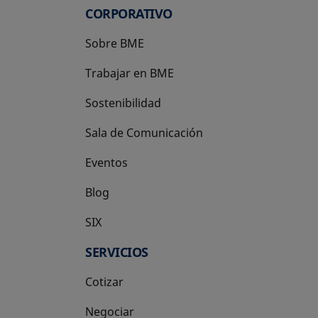
CORPORATIVO
Sobre BME
Trabajar en BME
Sostenibilidad
Sala de Comunicación
Eventos
Blog
SIX
se abre en una pestaña nueva
SERVICIOS
Cotizar
Negociar