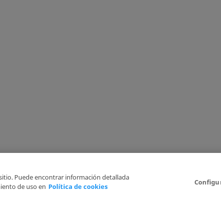
 sitio. Puede encontrar información detallada
Configu
iento de uso en
Política de cookies
Aviso Legal
Politica de Privacidad
Política de cookies