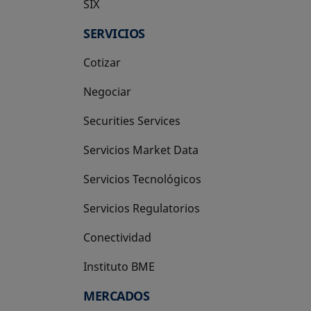
SIX
se abre en una pestaña nueva
SERVICIOS
Cotizar
Negociar
Securities Services
Servicios Market Data
Servicios Tecnológicos
Servicios Regulatorios
Conectividad
Instituto BME
se abre en una pestaña nueva
MERCADOS