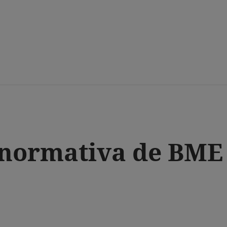
Saltar
al
contenido
principal
 normativa de BME