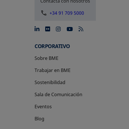
Contacta con nosotros
+34 91 709 5000
se abre en una pestaña nue
se abre en una pestaña 
se abre en una pest
se abre en una p
CORPORATIVO
Sobre BME
Trabajar en BME
Sostenibilidad
Sala de Comunicación
Eventos
Blog