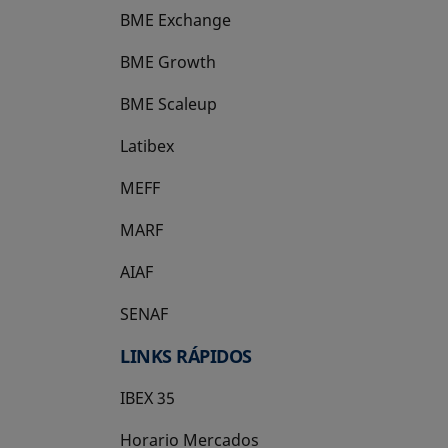
BME Exchange
BME Growth
se abre en una pestaña nueva
BME Scaleup
se abre en una pestaña nueva
Latibex
se abre en una pestaña nueva
MEFF
se abre en una pestaña nueva
MARF
AIAF
SENAF
LINKS RÁPIDOS
IBEX 35
Horario Mercados