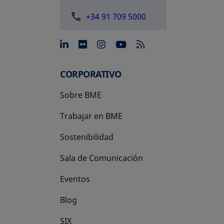
+34 91 709 5000
se abre en una pestaña nue
se abre en una pestaña 
se abre en una pest
se abre en una p
CORPORATIVO
Sobre BME
Trabajar en BME
Sostenibilidad
Sala de Comunicación
Eventos
Blog
SIX
se abre en una pestaña nueva