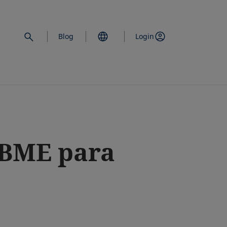
Blog
Login
e BME para