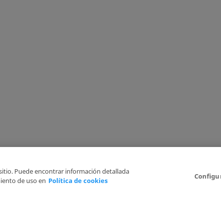
 sitio. Puede encontrar información detallada
Configu
iento de uso en
Política de cookies
Aviso Legal
Politica de Privacidad
Política de cookies