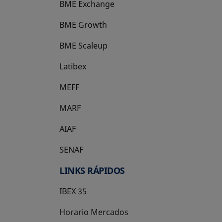
BME Exchange
BME Growth
se abre en una pestaña nueva
BME Scaleup
se abre en una pestaña nueva
Latibex
se abre en una pestaña nueva
MEFF
se abre en una pestaña nueva
MARF
AIAF
SENAF
LINKS RÁPIDOS
IBEX 35
Horario Mercados