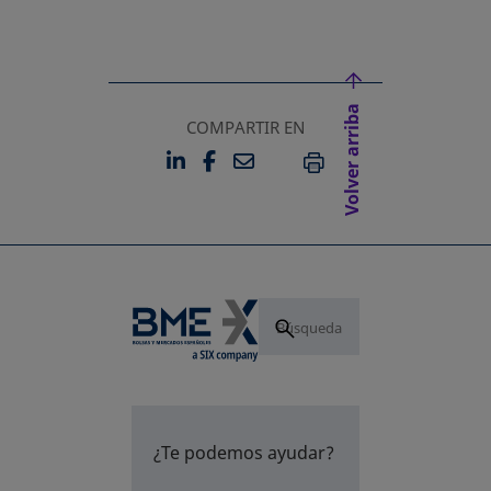
Volver arriba
COMPARTIR EN
LINKEDIN
FACEBOOK
EMAIL
SE ABRE EN UNA PESTAÑA 
SE ABRE EN UNA PESTA
IMPRIMIR
¿Te podemos ayudar?