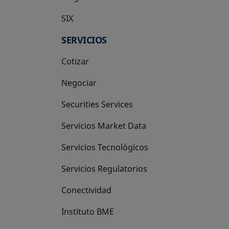
SIX
se abre en una pestaña nueva
SERVICIOS
Cotizar
Negociar
Securities Services
Servicios Market Data
Servicios Tecnológicos
Servicios Regulatorios
Conectividad
Instituto BME
se abre en una pestaña nueva