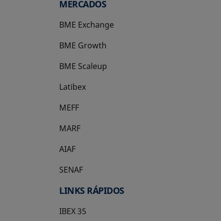
MERCADOS
BME Exchange
BME Growth
se abre en una pestaña nueva
BME Scaleup
se abre en una pestaña nueva
Latibex
se abre en una pestaña nueva
MEFF
se abre en una pestaña nueva
MARF
AIAF
SENAF
LINKS RÁPIDOS
IBEX 35