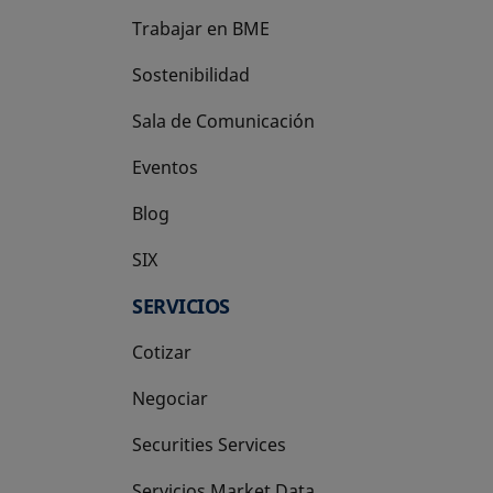
Trabajar en BME
Sostenibilidad
Sala de Comunicación
Eventos
Blog
SIX
se abre en una pestaña nueva
SERVICIOS
Cotizar
Negociar
Securities Services
Servicios Market Data