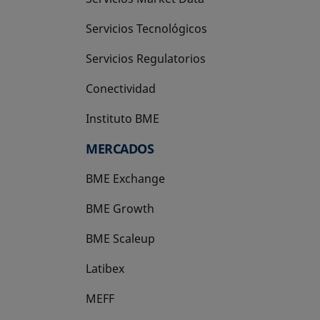
Servicios Tecnológicos
Servicios Regulatorios
Conectividad
Instituto BME
se abre en una pestaña nueva
MERCADOS
BME Exchange
BME Growth
se abre en una pestaña nueva
BME Scaleup
se abre en una pestaña nueva
Latibex
se abre en una pestaña nueva
MEFF
se abre en una pestaña nueva