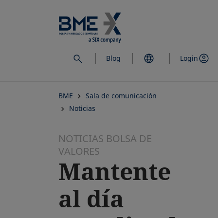
Saltar
al
contenido
principal
Blog
Login
BME
Sala de comunicación
Noticias
NOTICIAS BOLSA DE
VALORES
Mantente
al día