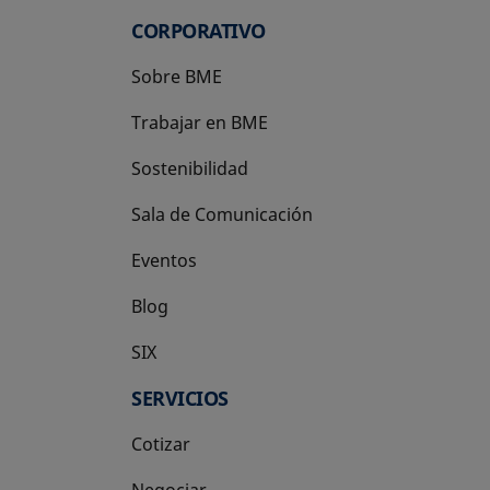
CORPORATIVO
Sobre BME
Trabajar en BME
Sostenibilidad
Sala de Comunicación
Eventos
Blog
SIX
se abre en una pestaña nueva
SERVICIOS
Cotizar