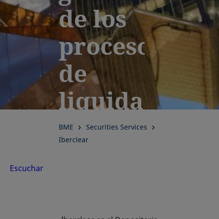
de los
procesos
de
liquidación
y
BME
Securities Services
Iberclear
registro
Escuchar
en los
mercados