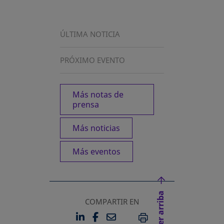
ÚLTIMA NOTICIA
PRÓXIMO EVENTO
Más notas de
prensa
Más noticias
Más eventos
Volver arriba
COMPARTIR EN
LINKEDIN
FACEBOOK
EMAIL
SE ABRE EN UNA PESTAÑA 
SE ABRE EN UNA PESTA
IMPRIMIR