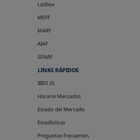
Latibex
se abre en una pestaña nueva
MEFF
se abre en una pestaña nueva
MARF
AIAF
SENAF
LINKS RÁPIDOS
IBEX 35
Horario Mercados
Estado del Mercado
Estadísticas
Preguntas frecuentes