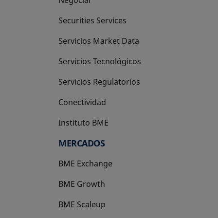
Negociar
Securities Services
Servicios Market Data
Servicios Tecnológicos
Servicios Regulatorios
Conectividad
Instituto BME
se abre en una pestaña nueva
MERCADOS
BME Exchange
BME Growth
se abre en una pestaña nueva
BME Scaleup
se abre en una pestaña nueva