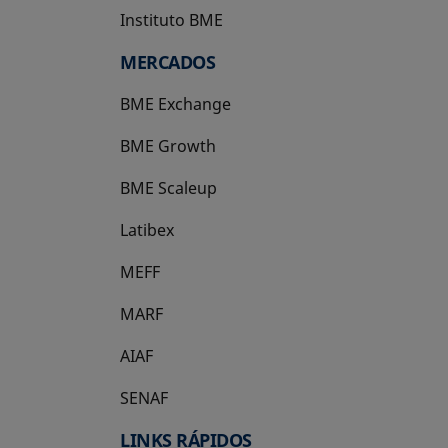
Instituto BME
se abre en una pestaña nueva
MERCADOS
BME Exchange
BME Growth
se abre en una pestaña nueva
BME Scaleup
se abre en una pestaña nueva
Latibex
se abre en una pestaña nueva
MEFF
se abre en una pestaña nueva
MARF
AIAF
SENAF
LINKS RÁPIDOS