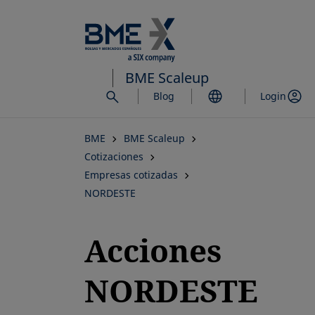
Saltar
al
contenido
principal
BME Scaleup
Blog
Login
BME
BME Scaleup
Cotizaciones
Empresas cotizadas
NORDESTE
Acciones
NORDESTE