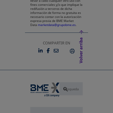
llevar a cabo cualquier otro uso con
fines comerciales y/o que implique la
redifusión a terceros de dicha
información de forma no gratuita es
necesario contar con la autorización
expresa previa de BME Market
Data
marketdata@grupobme.es
.
Volver arriba
COMPARTIR EN
LINKEDIN
FACEBOOK
EMAIL
SE ABRE EN UNA PESTAÑA 
SE ABRE EN UNA PESTA
IMPRIMIR