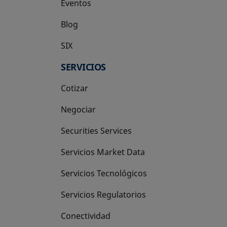
Eventos
Blog
SIX
se abre en una pestaña nueva
SERVICIOS
Cotizar
Negociar
Securities Services
Servicios Market Data
Servicios Tecnológicos
Servicios Regulatorios
Conectividad