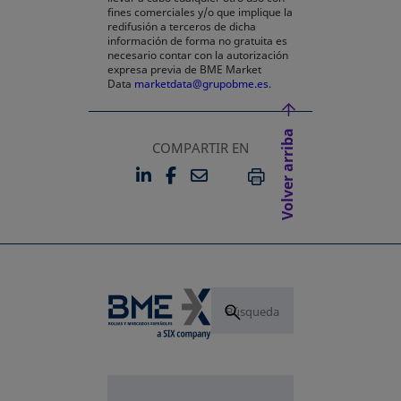
fines comerciales y/o que implique la
redifusión a terceros de dicha
información de forma no gratuita es
necesario contar con la autorización
expresa previa de BME Market
Data
marketdata@grupobme.es
.
Volver arriba
COMPARTIR EN
LINKEDIN
FACEBOOK
EMAIL
SE ABRE EN UNA PESTAÑA 
SE ABRE EN UNA PESTA
IMPRIMIR