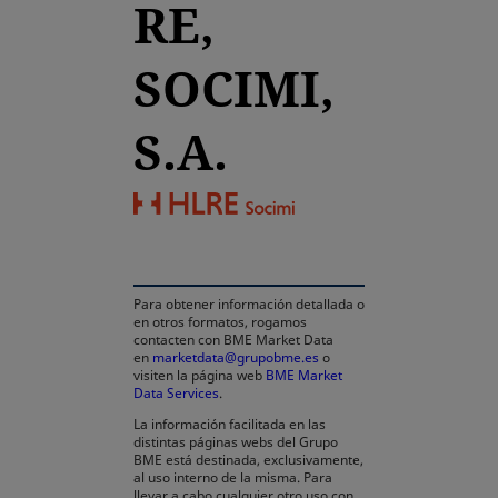
RE,
SOCIMI,
S.A.
se abre en una pestaña
Para obtener información detallada o
en otros formatos, rogamos
contacten con BME Market Data
en
marketdata@grupobme.es
o
visiten la página web
BME Market
Data Services
.
La información facilitada en las
distintas páginas webs del Grupo
BME está destinada, exclusivamente,
al uso interno de la misma. Para
llevar a cabo cualquier otro uso con