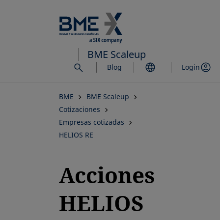
Saltar
al
contenido
principal
BME Scaleup
Blog
Login
BME
BME Scaleup
Cotizaciones
Empresas cotizadas
HELIOS RE
Acciones
HELIOS