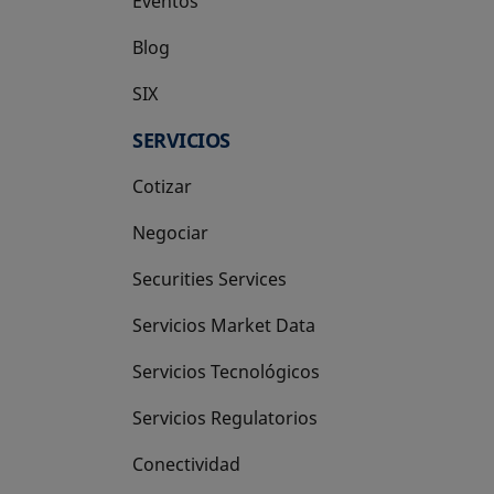
Eventos
Blog
SIX
se abre en una pestaña nueva
SERVICIOS
Cotizar
Negociar
Securities Services
Servicios Market Data
Servicios Tecnológicos
Servicios Regulatorios
Conectividad