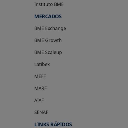
Instituto BME
se abre en una pestaña nueva
MERCADOS
BME Exchange
BME Growth
se abre en una pestaña nueva
BME Scaleup
se abre en una pestaña nueva
Latibex
se abre en una pestaña nueva
MEFF
se abre en una pestaña nueva
MARF
AIAF
SENAF
LINKS RÁPIDOS