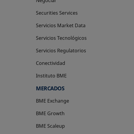
Negociar
Securities Services
Servicios Market Data
Servicios Tecnológicos
Servicios Regulatorios
Conectividad
Instituto BME
se abre en una pestaña nueva
MERCADOS
BME Exchange
BME Growth
se abre en una pestaña nueva
BME Scaleup
se abre en una pestaña nueva