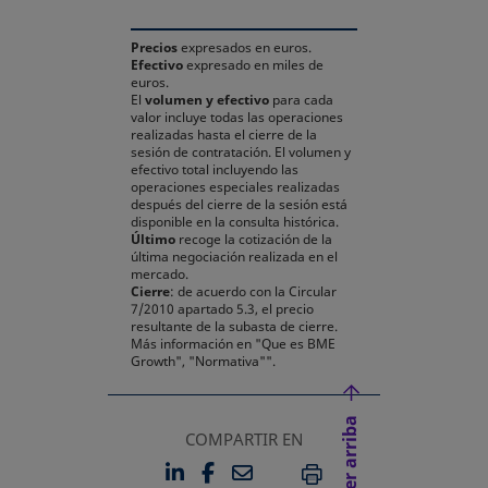
Precios
expresados en euros.
Efectivo
expresado en miles de
euros.
El
volumen y efectivo
para cada
valor incluye todas las operaciones
realizadas hasta el cierre de la
sesión de contratación. El volumen y
efectivo total incluyendo las
operaciones especiales realizadas
después del cierre de la sesión está
disponible en la consulta histórica.
Último
recoge la cotización de la
última negociación realizada en el
mercado.
Cierre
: de acuerdo con la Circular
7/2010 apartado 5.3, el precio
resultante de la subasta de cierre.
Más información en "Que es BME
Growth", "Normativa"".
Volver arriba
COMPARTIR EN
LINKEDIN
FACEBOOK
EMAIL
SE ABRE EN UNA PESTAÑA 
SE ABRE EN UNA PESTA
IMPRIMIR