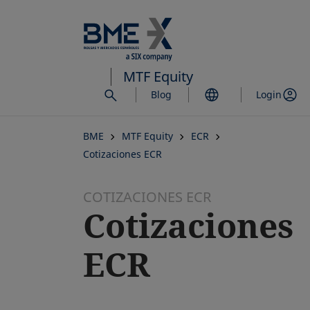
Saltar
al
contenido
principal
MTF Equity
Blog
Login
BME
MTF Equity
ECR
Cotizaciones ECR
COTIZACIONES ECR
Cotizaciones
ECR