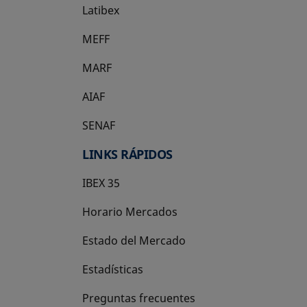
Latibex
se abre en una pestaña nueva
MEFF
se abre en una pestaña nueva
MARF
AIAF
SENAF
LINKS RÁPIDOS
IBEX 35
Horario Mercados
Estado del Mercado
Estadísticas
Preguntas frecuentes