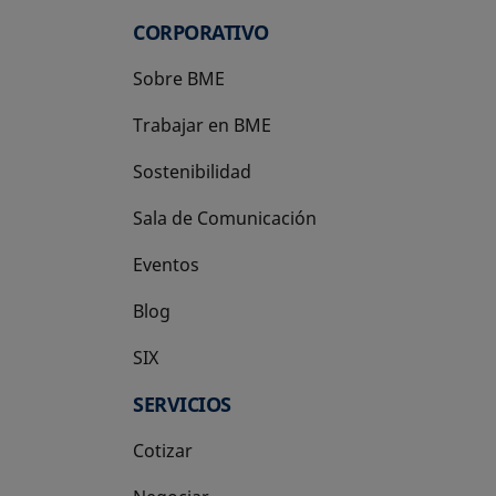
CORPORATIVO
Sobre BME
Trabajar en BME
Sostenibilidad
Sala de Comunicación
Eventos
Blog
SIX
se abre en una pestaña nueva
SERVICIOS
Cotizar