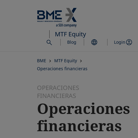
Saltar
al
contenido
principal
MTF Equity
Blog
Login
BME
MTF Equity
Operaciones financieras
OPERACIONES
FINANCIERAS
Operaciones
financieras