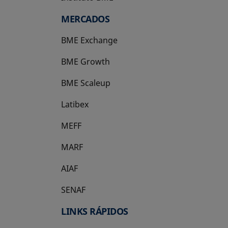
MERCADOS
BME Exchange
BME Growth
se abre en una pestaña nueva
BME Scaleup
se abre en una pestaña nueva
Latibex
se abre en una pestaña nueva
MEFF
se abre en una pestaña nueva
MARF
AIAF
SENAF
LINKS RÁPIDOS