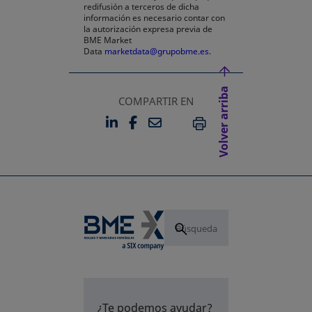
redifusión a terceros de dicha
información es necesario contar con
la autorización expresa previa de
BME Market
Data
marketdata@grupobme.es
.
Volver arriba
COMPARTIR EN
LINKEDIN
FACEBOOK
EMAIL
SE ABRE EN UNA PESTAÑA 
SE ABRE EN UNA PESTA
IMPRIMIR
¿Te podemos ayudar?