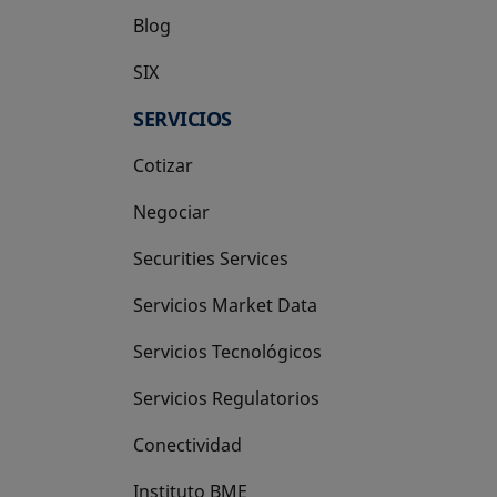
Blog
SIX
se abre en una pestaña nueva
SERVICIOS
Cotizar
Negociar
Securities Services
Servicios Market Data
Servicios Tecnológicos
Servicios Regulatorios
Conectividad
Instituto BME
se abre en una pestaña nueva