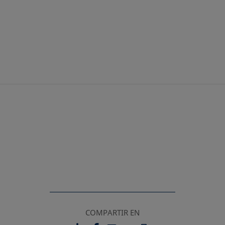
Saltar
al
contenido
principal
COMPARTIR EN