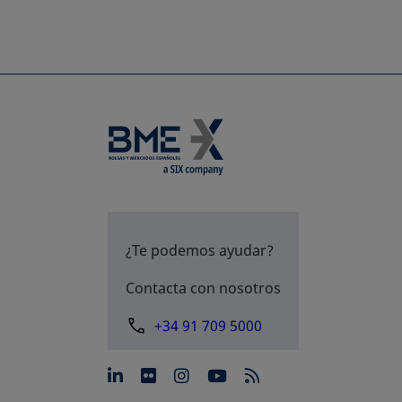
¿Te podemos ayudar?
Contacta con nosotros
+34 91 709 5000
se abre en una pestaña nue
se abre en una pestaña 
se abre en una pest
se abre en una p