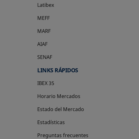
Latibex
se abre en una pestaña nueva
MEFF
se abre en una pestaña nueva
MARF
AIAF
SENAF
LINKS RÁPIDOS
IBEX 35
Horario Mercados
Estado del Mercado
Estadísticas
Preguntas frecuentes