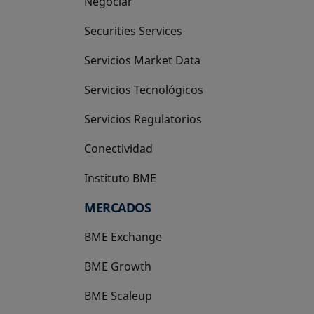
Negociar
Securities Services
Servicios Market Data
Servicios Tecnológicos
Servicios Regulatorios
Conectividad
Instituto BME
se abre en una pestaña nueva
MERCADOS
BME Exchange
BME Growth
se abre en una pestaña nueva
BME Scaleup
se abre en una pestaña nueva