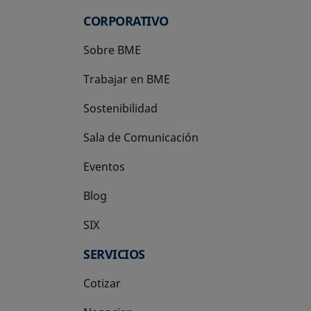
CORPORATIVO
Sobre BME
Trabajar en BME
Sostenibilidad
Sala de Comunicación
Eventos
Blog
SIX
se abre en una pestaña nueva
SERVICIOS
Cotizar