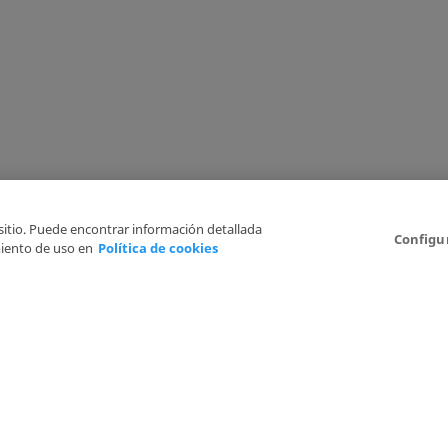
 sitio. Puede encontrar información detallada
Configu
iento de uso en
Política de cookies
Aviso Legal
Politica de Privacidad
Política de cookies