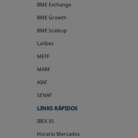
BME Exchange
BME Growth
se abre en una pestaña nueva
BME Scaleup
se abre en una pestaña nueva
Latibex
se abre en una pestaña nueva
MEFF
se abre en una pestaña nueva
MARF
AIAF
SENAF
LINKS RÁPIDOS
IBEX 35
Horario Mercados