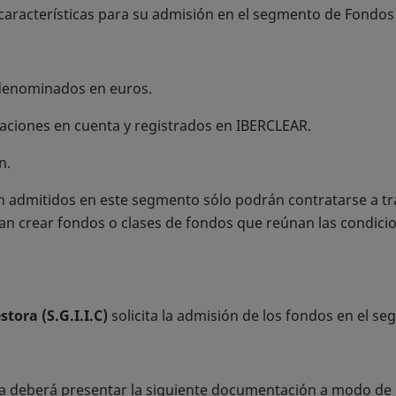
 características para su admisión en el segmento de Fondo
 denominados en euros.
ciones en cuenta y registrados en IBERCLEAR.
n.
n admitidos en este segmento sólo podrán contratarse a tra
an crear fondos o clases de fondos que reúnan las condic
stora (S.G.I.I.C)
solicita la admisión de los fondos en el s
ra deberá presentar la siguiente documentación a modo de r