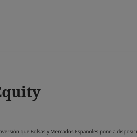
Saltar
al
contenido
principal
quity
?
versión que Bolsas y Mercados Españoles pone a disposici