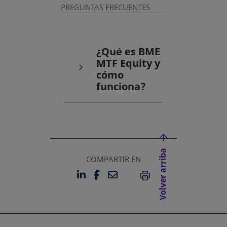
PREGUNTAS FRECUENTES
¿Qué es BME
MTF Equity y
cómo
funciona?
Volver arriba
COMPARTIR EN
LINKEDIN
FACEBOOK
EMAIL
SE ABRE EN UNA PESTAÑA 
SE ABRE EN UNA PESTA
IMPRIMIR