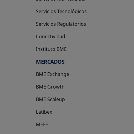
Servicios Tecnológicos
Servicios Regulatorios
Conectividad
Instituto BME
se abre en una pestaña nueva
MERCADOS
BME Exchange
BME Growth
se abre en una pestaña nueva
BME Scaleup
se abre en una pestaña nueva
Latibex
se abre en una pestaña nueva
MEFF
se abre en una pestaña nueva