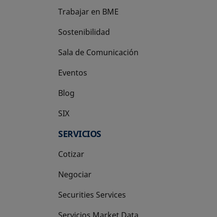
Trabajar en BME
Sostenibilidad
Sala de Comunicación
Eventos
Blog
SIX
se abre en una pestaña nueva
SERVICIOS
Cotizar
Negociar
Securities Services
Servicios Market Data