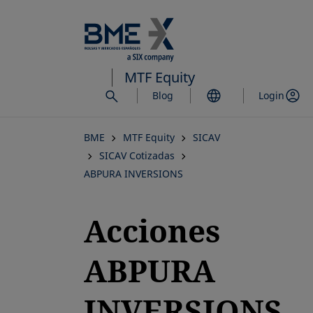
Saltar
al
contenido
principal
MTF Equity
Blog
Login
BME
MTF Equity
SICAV
SICAV Cotizadas
ABPURA INVERSIONS
Acciones
ABPURA
INVERSIONS,