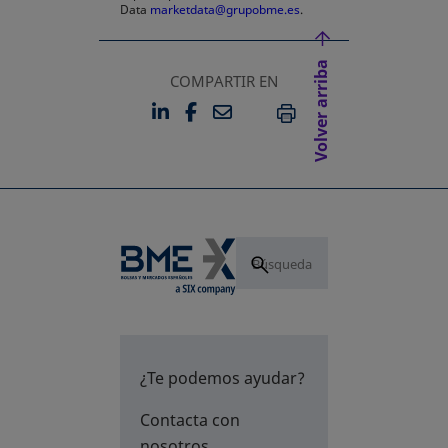
Data
marketdata@grupobme.es
.
Volver arriba
COMPARTIR EN
LINKEDIN
FACEBOOK
EMAIL
SE ABRE EN UNA PESTAÑA 
SE ABRE EN UNA PESTA
IMPRIMIR
¿Te podemos ayudar?
Contacta con
nosotros