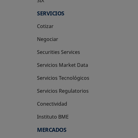
SIX
se abre en una pestaña nueva
SERVICIOS
Cotizar
Negociar
Securities Services
Servicios Market Data
Servicios Tecnológicos
Servicios Regulatorios
Conectividad
Instituto BME
se abre en una pestaña nueva
MERCADOS