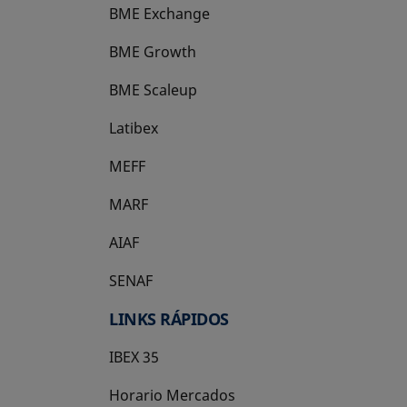
BME Exchange
BME Growth
se abre en una pestaña nueva
BME Scaleup
se abre en una pestaña nueva
Latibex
se abre en una pestaña nueva
MEFF
se abre en una pestaña nueva
MARF
AIAF
SENAF
LINKS RÁPIDOS
IBEX 35
Horario Mercados