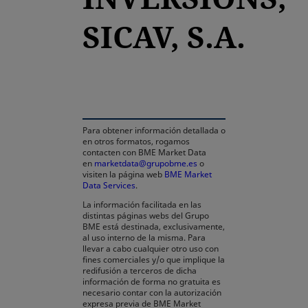
SICAV, S.A.
se abre en una pestaña nueva
Para obtener información detallada o
en otros formatos, rogamos
contacten con BME Market Data
en
marketdata@grupobme.es
o
visiten la página web
BME Market
Data Services
.
La información facilitada en las
distintas páginas webs del Grupo
BME está destinada, exclusivamente,
al uso interno de la misma. Para
llevar a cabo cualquier otro uso con
fines comerciales y/o que implique la
redifusión a terceros de dicha
información de forma no gratuita es
necesario contar con la autorización
expresa previa de BME Market