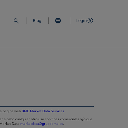
Blog
Login
se abre en una
 la página web
BME Market Data Services
.
ar a cabo cualquier otro uso con fines comerciales y/o que
E Market Data
marketdata@grupobme.es
.