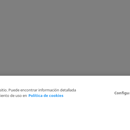
 sitio. Puede encontrar información detallada
Configu
iento de uso en
Política de cookies
Aviso Legal
Politica de Privacidad
Política de cookies