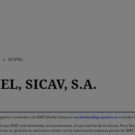
Saltar
al
contenido
principal
s
ACIFIEL
EL, SICAV, S.A.
 rogamos contacten con BME Market Data en
marketdata@grupobme.es
o visiten
l Grupo BME está destinada, exclusivamente, al uso interno de la misma. Para llev
 forma no gratuita es necesario contar con la autorización expresa previa de BM