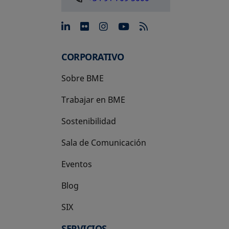
se abre en una pestaña nue
se abre en una pestaña 
se abre en una pest
se abre en una p
CORPORATIVO
Sobre BME
Trabajar en BME
Sostenibilidad
Sala de Comunicación
Eventos
Blog
SIX
se abre en una pestaña nueva
SERVICIOS