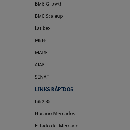
BME Growth
se abre en una pestaña nueva
BME Scaleup
se abre en una pestaña nueva
Latibex
se abre en una pestaña nueva
MEFF
se abre en una pestaña nueva
MARF
AIAF
SENAF
LINKS RÁPIDOS
IBEX 35
Horario Mercados
Estado del Mercado