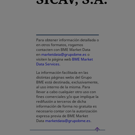
se abre en una pestaña nueva
Para obtener información detallada o
en otros formatos, rogamos
contacten con BME Market Data
en
marketdata@grupobme.es
o
visiten la página web
BME Market
Data Services
.
La información facilitada en las
distintas páginas webs del Grupo
BME está destinada, exclusivamente,
al uso interno de la misma. Para
llevar a cabo cualquier otro uso con
fines comerciales y/o que implique la
redifusión a terceros de dicha
información de forma no gratuita es
necesario contar con la autorización
expresa previa de BME Market
Data
marketdata@grupobme.es
.