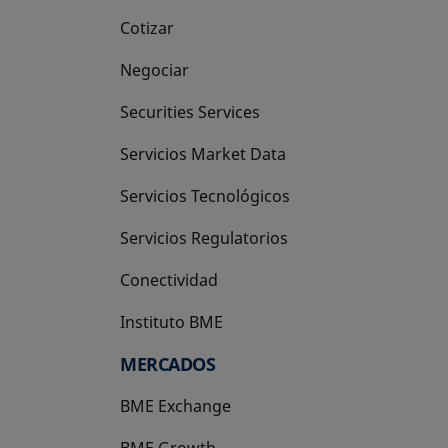
Cotizar
Negociar
Securities Services
Servicios Market Data
Servicios Tecnológicos
Servicios Regulatorios
Conectividad
Instituto BME
se abre en una pestaña nueva
MERCADOS
BME Exchange
BME Growth
se abre en una pestaña nueva