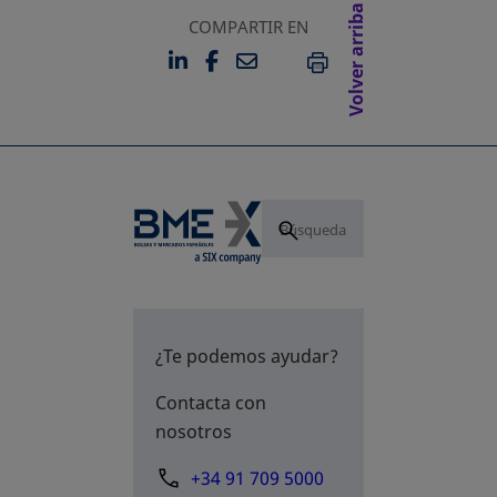
Volver arriba
COMPARTIR EN
LINKEDIN
FACEBOOK
EMAIL
SE ABRE EN UNA PESTAÑA 
SE ABRE EN UNA PESTA
IMPRIMIR
¿Te podemos ayudar?
Contacta con
nosotros
+34 91 709 5000