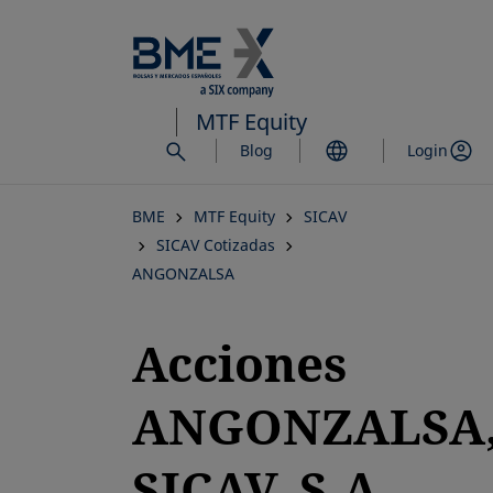
Saltar
al
contenido
principal
MTF Equity
Blog
Login
BME
MTF Equity
SICAV
SICAV Cotizadas
ANGONZALSA
Acciones
ANGONZALSA
SICAV, S.A.