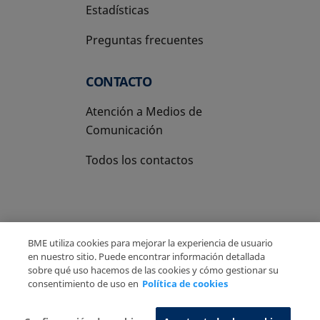
Estadísticas
Preguntas frecuentes
CONTACTO
Atención a Medios de
Comunicación
Todos los contactos
BME utiliza cookies para mejorar la experiencia de usuario
Copyright Ⓒ BME 2026
Aviso Legal
en nuestro sitio. Puede encontrar información detallada
sobre qué uso hacemos de las cookies y cómo gestionar su
Politica de Privacidad
Política de cookies
consentimiento de uso en
Política de cookies
Sistema de Información