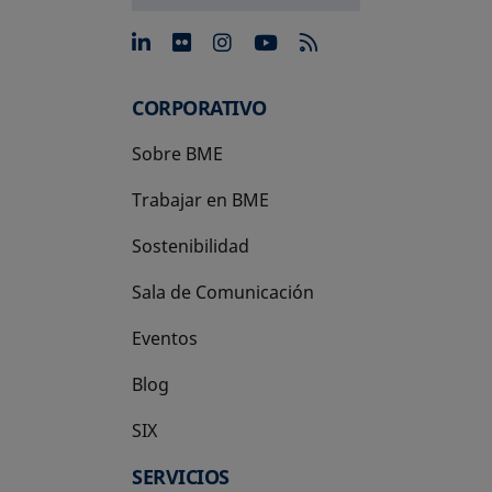
se abre en una pestaña nue
se abre en una pestaña 
se abre en una pest
se abre en una p
CORPORATIVO
Sobre BME
Trabajar en BME
Sostenibilidad
Sala de Comunicación
Eventos
Blog
SIX
se abre en una pestaña nueva
SERVICIOS