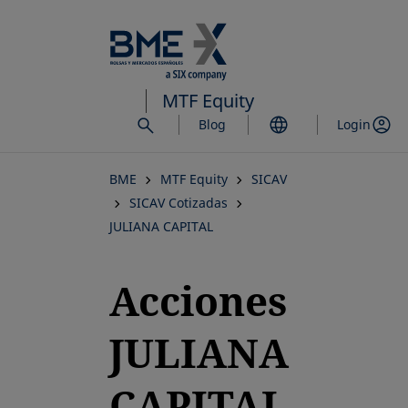
Saltar
al
contenido
principal
MTF Equity
Blog
Login
BME
MTF Equity
SICAV
SICAV Cotizadas
JULIANA CAPITAL
Acciones
JULIANA
CAPITAL,