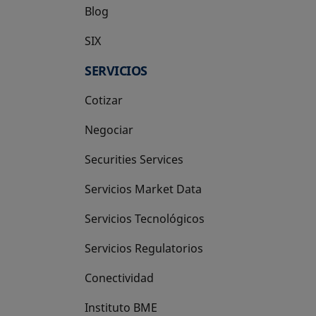
Blog
SIX
se abre en una pestaña nueva
SERVICIOS
Cotizar
Negociar
Securities Services
Servicios Market Data
Servicios Tecnológicos
Servicios Regulatorios
Conectividad
Instituto BME
se abre en una pestaña nueva