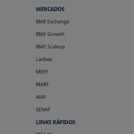
MERCADOS
BME Exchange
BME Growth
se abre en una pestaña nueva
BME Scaleup
se abre en una pestaña nueva
Latibex
se abre en una pestaña nueva
MEFF
se abre en una pestaña nueva
MARF
AIAF
SENAF
LINKS RÁPIDOS