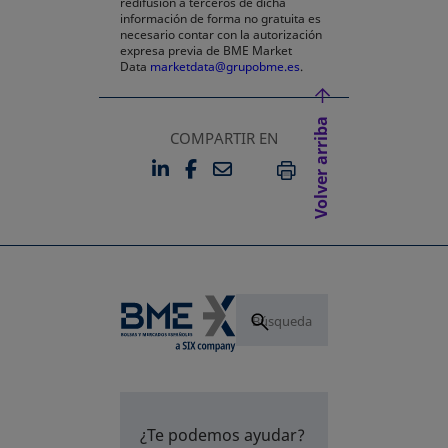
redifusión a terceros de dicha
información de forma no gratuita es
necesario contar con la autorización
expresa previa de BME Market
Data
marketdata@grupobme.es
.
Volver arriba
COMPARTIR EN
LINKEDIN
FACEBOOK
EMAIL
SE ABRE EN UNA PESTAÑA 
SE ABRE EN UNA PESTA
IMPRIMIR
¿Te podemos ayudar?