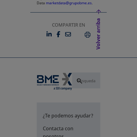
Data
marketdata@grupobme.es
.
Volver arriba
COMPARTIR EN
LINKEDIN
FACEBOOK
EMAIL
SE ABRE EN UNA PESTAÑA 
SE ABRE EN UNA PESTA
IMPRIMIR
¿Te podemos ayudar?
Contacta con
nosotros