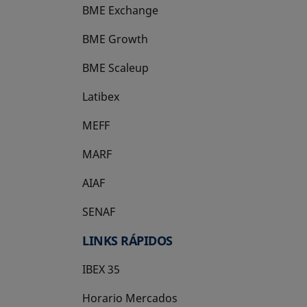
BME Exchange
BME Growth
se abre en una pestaña nueva
BME Scaleup
se abre en una pestaña nueva
Latibex
se abre en una pestaña nueva
MEFF
se abre en una pestaña nueva
MARF
AIAF
SENAF
LINKS RÁPIDOS
IBEX 35
Horario Mercados