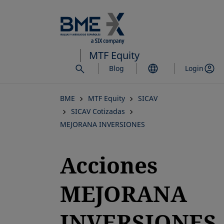
Saltar
al
contenido
principal
MTF Equity
Blog
Login
BME
MTF Equity
SICAV
SICAV Cotizadas
MEJORANA INVERSIONES
Acciones
MEJORANA
INVERSIONES,