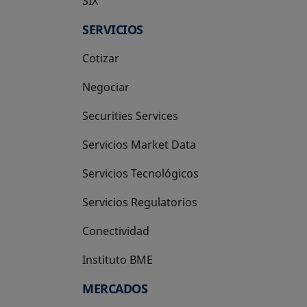
SIX
se abre en una pestaña nueva
SERVICIOS
Cotizar
Negociar
Securities Services
Servicios Market Data
Servicios Tecnológicos
Servicios Regulatorios
Conectividad
Instituto BME
se abre en una pestaña nueva
MERCADOS