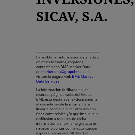
SICAV, S.A.
se abre en una pestaña nueva
Para obtener información detallada o
en otros formatos, rogamos
contacten con BME Market Data
en
marketdata@grupobme.es
o
visiten la página web
BME Market
Data Services
.
La información facilitada en las
distintas páginas webs del Grupo
BME está destinada, exclusivamente,
al uso interno de la misma. Para
llevar a cabo cualquier otro uso con
fines comerciales y/o que implique la
redifusión a terceros de dicha
información de forma no gratuita es
necesario contar con la autorización
expresa previa de BME Market