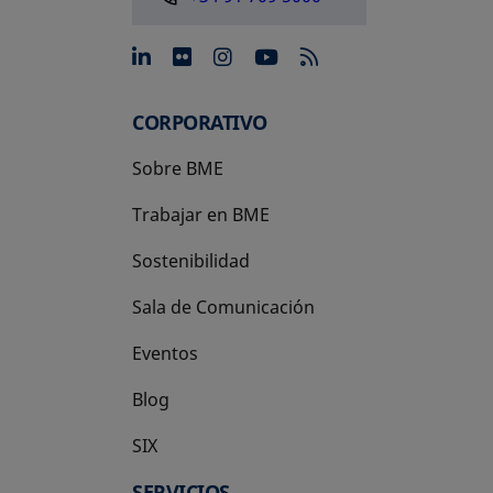
se abre en una pestaña nue
se abre en una pestaña 
se abre en una pest
se abre en una p
CORPORATIVO
Sobre BME
Trabajar en BME
Sostenibilidad
Sala de Comunicación
Eventos
Blog
SIX
se abre en una pestaña nueva
SERVICIOS