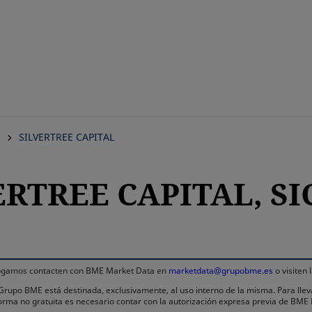
Saltar
al
contenido
principal
s
SILVERTREE CAPITAL
ERTREE CAPITAL, SIC
 rogamos contacten con BME Market Data en
marketdata@grupobme.es
o visiten
l Grupo BME está destinada, exclusivamente, al uso interno de la misma. Para llev
 forma no gratuita es necesario contar con la autorización expresa previa de BM