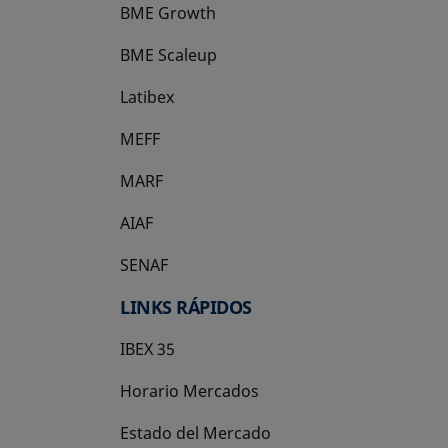
BME Growth
se abre en una pestaña nueva
BME Scaleup
se abre en una pestaña nueva
Latibex
se abre en una pestaña nueva
MEFF
se abre en una pestaña nueva
MARF
AIAF
SENAF
LINKS RÁPIDOS
IBEX 35
Horario Mercados
Estado del Mercado