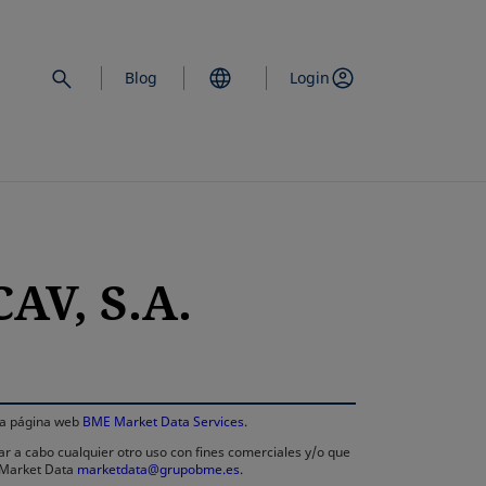
Blog
Login
AV, S.A.
se abre en una
 la página web
BME Market Data Services
.
ar a cabo cualquier otro uso con fines comerciales y/o que
E Market Data
marketdata@grupobme.es
.