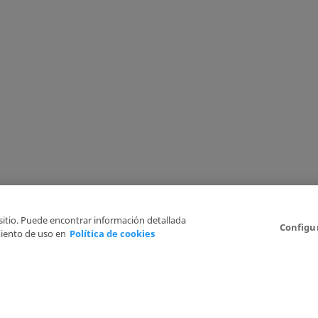
 sitio. Puede encontrar información detallada
Configu
iento de uso en
Política de cookies
Aviso Legal
Politica de Privacidad
Política de cookies