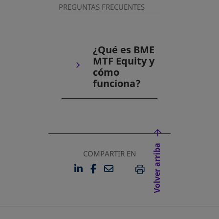
PREGUNTAS FRECUENTES
¿Qué es BME
MTF Equity y
cómo
funciona?
Volver arriba
COMPARTIR EN
LINKEDIN
FACEBOOK
EMAIL
SE ABRE EN UNA PESTAÑA 
SE ABRE EN UNA PESTA
IMPRIMIR