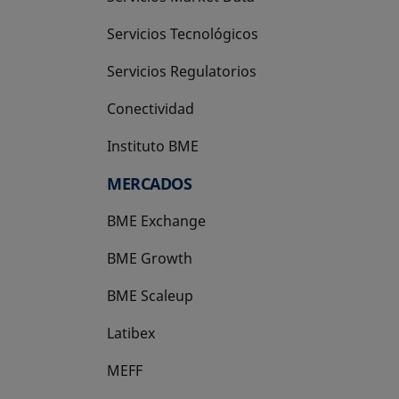
Servicios Tecnológicos
Servicios Regulatorios
Conectividad
Instituto BME
se abre en una pestaña nueva
MERCADOS
BME Exchange
BME Growth
se abre en una pestaña nueva
BME Scaleup
se abre en una pestaña nueva
Latibex
se abre en una pestaña nueva
MEFF
se abre en una pestaña nueva