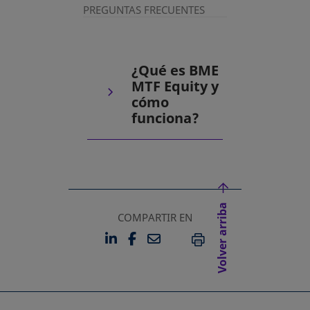
PREGUNTAS FRECUENTES
¿Qué es BME
MTF Equity y
cómo
funciona?
Volver arriba
COMPARTIR EN
LINKEDIN
FACEBOOK
EMAIL
SE ABRE EN UNA PESTAÑA 
SE ABRE EN UNA PESTA
IMPRIMIR