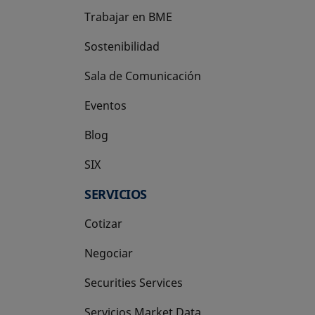
Trabajar en BME
Sostenibilidad
Sala de Comunicación
Eventos
Blog
SIX
se abre en una pestaña nueva
SERVICIOS
Cotizar
Negociar
Securities Services
Servicios Market Data