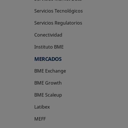
Servicios Tecnológicos
Servicios Regulatorios
Conectividad
Instituto BME
se abre en una pestaña nueva
MERCADOS
BME Exchange
BME Growth
se abre en una pestaña nueva
BME Scaleup
se abre en una pestaña nueva
Latibex
se abre en una pestaña nueva
MEFF
se abre en una pestaña nueva