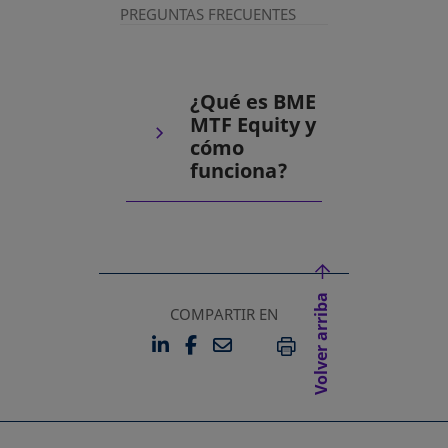
PREGUNTAS FRECUENTES
¿Qué es BME
MTF Equity y
cómo
funciona?
Volver arriba
COMPARTIR EN
LINKEDIN
FACEBOOK
EMAIL
SE ABRE EN UNA PESTAÑA 
SE ABRE EN UNA PESTA
IMPRIMIR