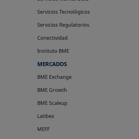
Servicios Tecnológicos
Servicios Regulatorios
Conectividad
Instituto BME
se abre en una pestaña nueva
MERCADOS
BME Exchange
BME Growth
se abre en una pestaña nueva
BME Scaleup
se abre en una pestaña nueva
Latibex
se abre en una pestaña nueva
MEFF
se abre en una pestaña nueva