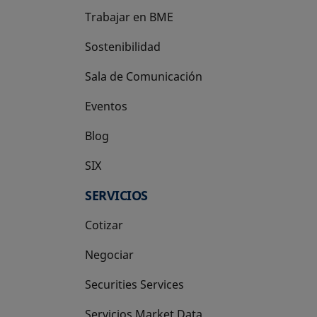
Trabajar en BME
Sostenibilidad
Sala de Comunicación
Eventos
Blog
SIX
se abre en una pestaña nueva
SERVICIOS
Cotizar
Negociar
Securities Services
Servicios Market Data