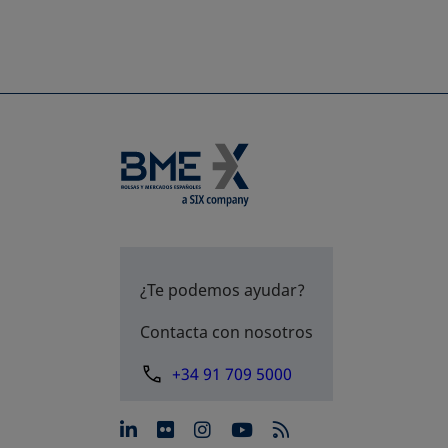
¿Te podemos ayudar?
Contacta con nosotros
+34 91 709 5000
se abre en una pestaña nue
se abre en una pestaña 
se abre en una pest
se abre en una p