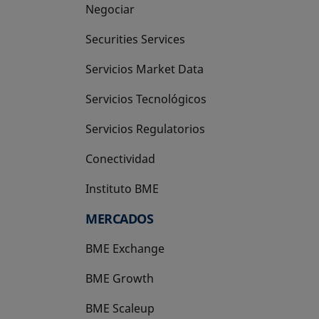
Negociar
Securities Services
Servicios Market Data
Servicios Tecnológicos
Servicios Regulatorios
Conectividad
Instituto BME
se abre en una pestaña nueva
MERCADOS
BME Exchange
BME Growth
se abre en una pestaña nueva
BME Scaleup
se abre en una pestaña nueva