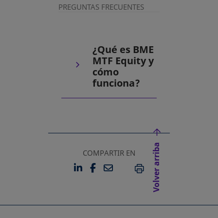
PREGUNTAS FRECUENTES
¿Qué es BME
MTF Equity y
cómo
funciona?
Volver arriba
COMPARTIR EN
LINKEDIN
FACEBOOK
EMAIL
SE ABRE EN UNA PESTAÑA 
SE ABRE EN UNA PESTA
IMPRIMIR