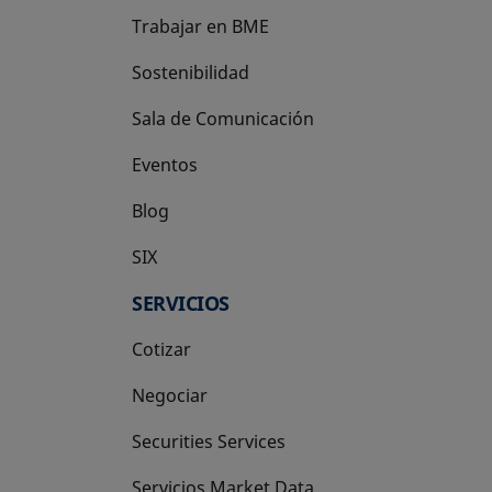
Trabajar en BME
Sostenibilidad
Sala de Comunicación
Eventos
Blog
SIX
se abre en una pestaña nueva
SERVICIOS
Cotizar
Negociar
Securities Services
Servicios Market Data