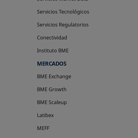
Servicios Tecnológicos
Servicios Regulatorios
Conectividad
Instituto BME
se abre en una pestaña nueva
MERCADOS
BME Exchange
BME Growth
se abre en una pestaña nueva
BME Scaleup
se abre en una pestaña nueva
Latibex
se abre en una pestaña nueva
MEFF
se abre en una pestaña nueva