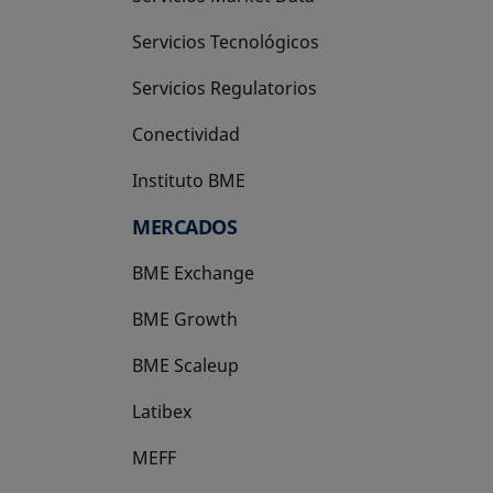
Servicios Tecnológicos
Servicios Regulatorios
Conectividad
Instituto BME
se abre en una pestaña nueva
MERCADOS
BME Exchange
BME Growth
se abre en una pestaña nueva
BME Scaleup
se abre en una pestaña nueva
Latibex
se abre en una pestaña nueva
MEFF
se abre en una pestaña nueva