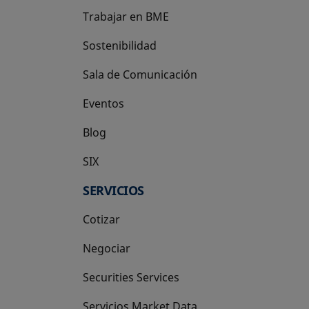
Trabajar en BME
Sostenibilidad
Sala de Comunicación
Eventos
Blog
SIX
se abre en una pestaña nueva
SERVICIOS
Cotizar
Negociar
Securities Services
Servicios Market Data