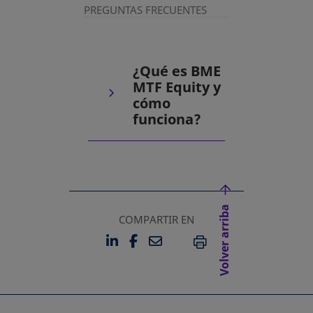
PREGUNTAS FRECUENTES
¿Qué es BME
MTF Equity y
cómo
funciona?
Volver arriba
COMPARTIR EN
LINKEDIN
FACEBOOK
EMAIL
SE ABRE EN UNA PESTAÑA 
SE ABRE EN UNA PESTA
IMPRIMIR