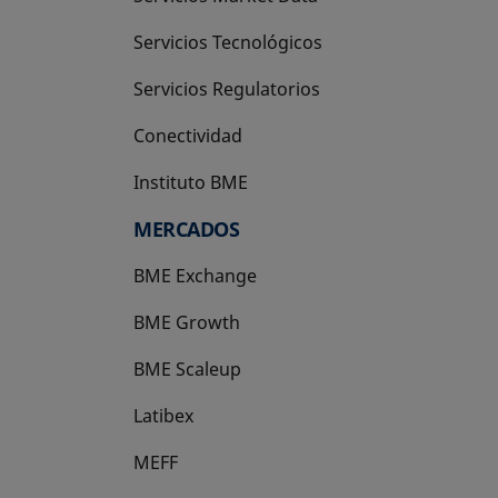
Servicios Tecnológicos
Servicios Regulatorios
Conectividad
Instituto BME
se abre en una pestaña nueva
MERCADOS
BME Exchange
BME Growth
se abre en una pestaña nueva
BME Scaleup
se abre en una pestaña nueva
Latibex
se abre en una pestaña nueva
MEFF
se abre en una pestaña nueva