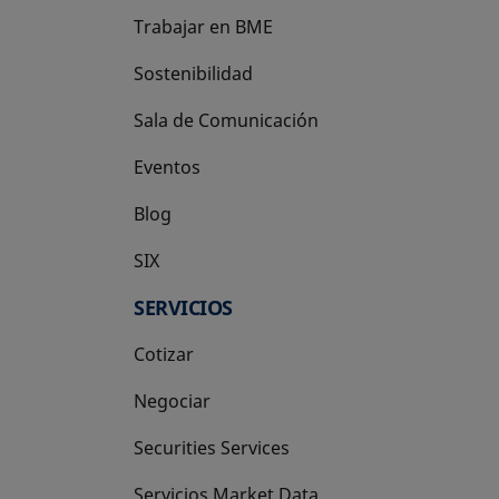
Trabajar en BME
Sostenibilidad
Sala de Comunicación
Eventos
Blog
SIX
se abre en una pestaña nueva
SERVICIOS
Cotizar
Negociar
Securities Services
Servicios Market Data