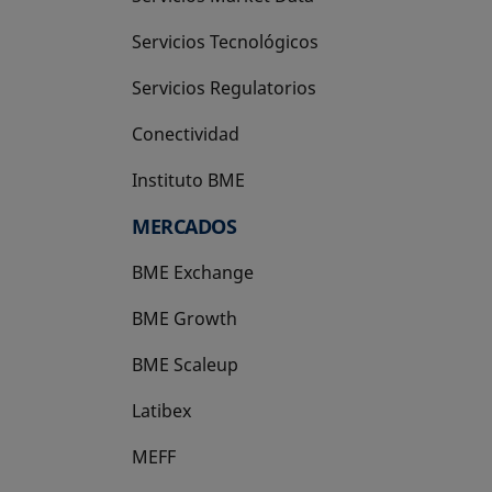
Servicios Tecnológicos
Servicios Regulatorios
Conectividad
Instituto BME
se abre en una pestaña nueva
MERCADOS
BME Exchange
BME Growth
se abre en una pestaña nueva
BME Scaleup
se abre en una pestaña nueva
Latibex
se abre en una pestaña nueva
MEFF
se abre en una pestaña nueva