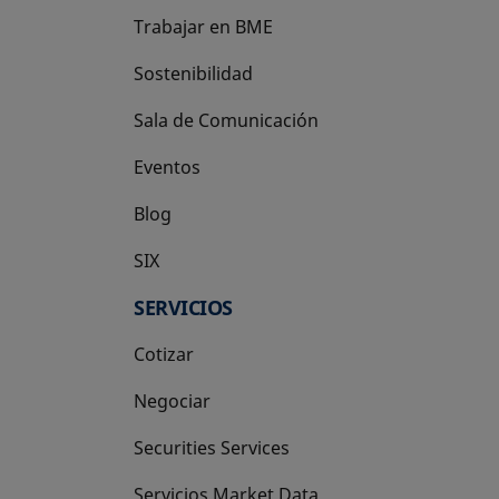
Trabajar en BME
Sostenibilidad
Sala de Comunicación
Eventos
Blog
SIX
se abre en una pestaña nueva
SERVICIOS
Cotizar
Negociar
Securities Services
Servicios Market Data