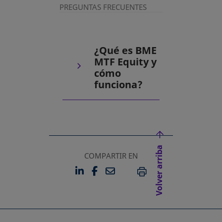
PREGUNTAS FRECUENTES
¿Qué es BME
MTF Equity y
cómo
funciona?
Volver arriba
COMPARTIR EN
LINKEDIN
FACEBOOK
EMAIL
SE ABRE EN UNA PESTAÑA 
SE ABRE EN UNA PESTA
IMPRIMIR