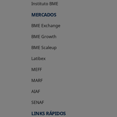
Instituto BME
se abre en una pestaña nueva
MERCADOS
BME Exchange
BME Growth
se abre en una pestaña nueva
BME Scaleup
se abre en una pestaña nueva
Latibex
se abre en una pestaña nueva
MEFF
se abre en una pestaña nueva
MARF
AIAF
SENAF
LINKS RÁPIDOS