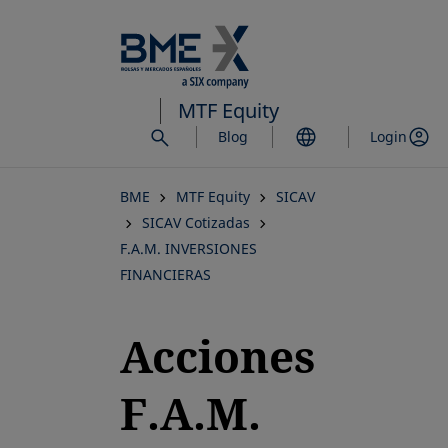
Saltar
al
contenido
principal
MTF Equity
Blog
Login
BME
MTF Equity
SICAV
SICAV Cotizadas
F.A.M. INVERSIONES
FINANCIERAS
Acciones
F.A.M.