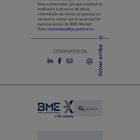
fines comerciales y/o que implique la
redifusión a terceros de dicha
información de forma no gratuita es
necesario contar con la autorización
expresa previa de BME Market
Data
marketdata@grupobme.es
.
Volver arriba
COMPARTIR EN
LINKEDIN
FACEBOOK
EMAIL
SE ABRE EN UNA PESTAÑA 
SE ABRE EN UNA PESTA
IMPRIMIR