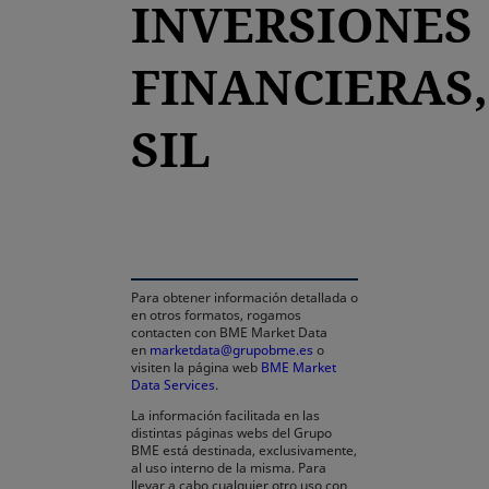
INVERSIONES
FINANCIERAS,
SIL
se abre en una pestaña nueva
Para obtener información detallada o
en otros formatos, rogamos
contacten con BME Market Data
en
marketdata@grupobme.es
o
visiten la página web
BME Market
Data Services
.
La información facilitada en las
distintas páginas webs del Grupo
BME está destinada, exclusivamente,
al uso interno de la misma. Para
llevar a cabo cualquier otro uso con