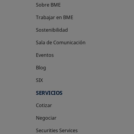
Sobre BME
Trabajar en BME
Sostenibilidad
Sala de Comunicación
Eventos
Blog
SIX
se abre en una pestaña nueva
SERVICIOS
Cotizar
Negociar
Securities Services