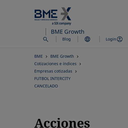
Saltar
al
contenido
principal
BME Growth
Blog
Login
BME
BME Growth
Cotizaciones e índices
Empresas cotizadas
FUTBOL INTERCITY
CANCELADO
Acciones