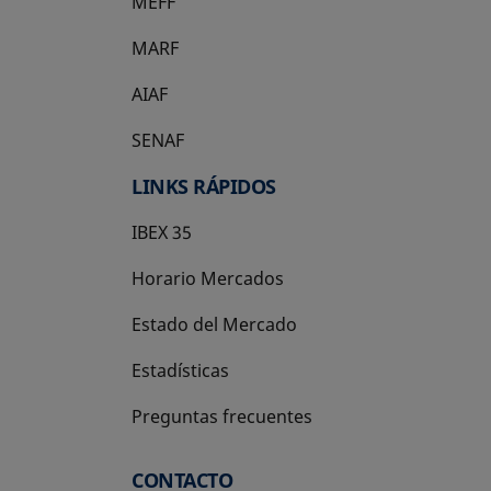
MEFF
se abre en una pestaña nueva
MARF
AIAF
SENAF
LINKS RÁPIDOS
IBEX 35
Horario Mercados
Estado del Mercado
Estadísticas
Preguntas frecuentes
CONTACTO