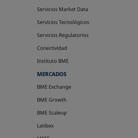
Servicios Market Data
Servicios Tecnológicos
Servicios Regulatorios
Conectividad
Instituto BME
se abre en una pestaña nueva
MERCADOS
BME Exchange
BME Growth
se abre en una pestaña nueva
BME Scaleup
se abre en una pestaña nueva
Latibex
se abre en una pestaña nueva