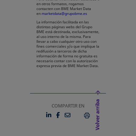
en otros formatos, rogamos
contacten con BME Market Data
en
marketdata@grupobme.es
La información facilitada en las
distintas páginas webs del Grupo
BME está destinada, exclusivamente,
al uso interno de la misma. Para
llevar a cabo cualquier otro uso con
fines comerciales y/o que implique la
redifusión a terceros de dicha
información de forma no gratuita es
necesario contar con la autorización
expresa previa de BME Market Data.
Volver arriba
COMPARTIR EN
LINKEDIN
FACEBOOK
EMAIL
SE ABRE EN UNA PESTAÑA 
SE ABRE EN UNA PESTA
IMPRIMIR