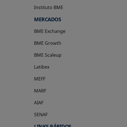
Instituto BME
se abre en una pestaña nueva
MERCADOS
BME Exchange
BME Growth
se abre en una pestaña nueva
BME Scaleup
se abre en una pestaña nueva
Latibex
se abre en una pestaña nueva
MEFF
se abre en una pestaña nueva
MARF
AIAF
SENAF
LINKS RÁPIDOS