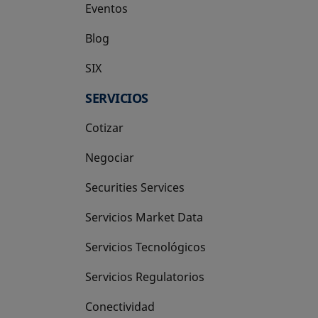
Eventos
Blog
SIX
se abre en una pestaña nueva
SERVICIOS
Cotizar
Negociar
Securities Services
Servicios Market Data
Servicios Tecnológicos
Servicios Regulatorios
Conectividad