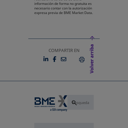
información de forma no gratuita es
necesario contar con la autorización
expresa previa de BME Market Data.
Volver arriba
COMPARTIR EN
LINKEDIN
FACEBOOK
EMAIL
SE ABRE EN UNA PESTAÑA 
SE ABRE EN UNA PESTA
IMPRIMIR