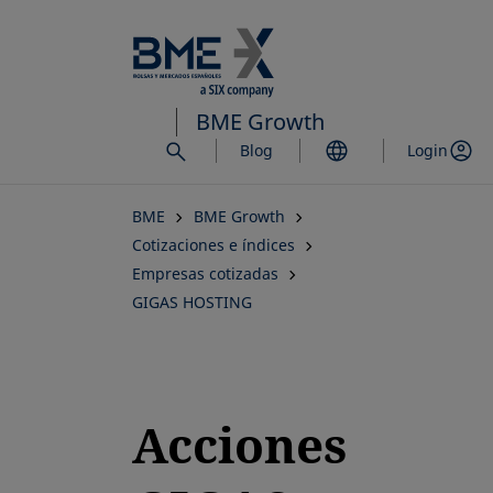
Saltar
al
contenido
principal
BME Growth
Blog
Login
BME
BME Growth
Cotizaciones e índices
Empresas cotizadas
GIGAS HOSTING
Acciones