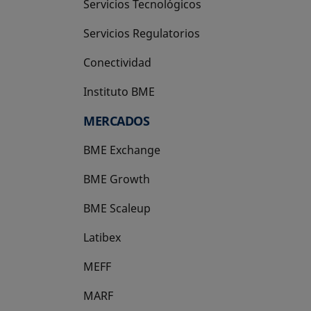
Servicios Tecnológicos
Servicios Regulatorios
Conectividad
Instituto BME
se abre en una pestaña nueva
MERCADOS
BME Exchange
BME Growth
se abre en una pestaña nueva
BME Scaleup
se abre en una pestaña nueva
Latibex
se abre en una pestaña nueva
MEFF
se abre en una pestaña nueva
MARF