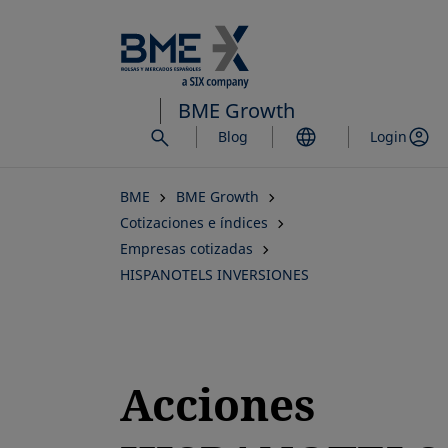
Saltar
al
contenido
principal
BME Growth
Blog
Login
BME
BME Growth
Cotizaciones e índices
Empresas cotizadas
HISPANOTELS INVERSIONES
Acciones