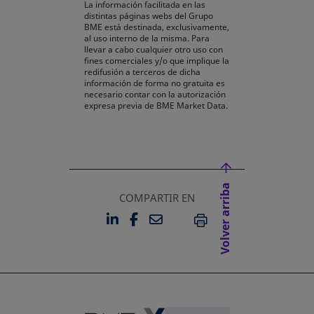
La información facilitada en las
distintas páginas webs del Grupo
BME está destinada, exclusivamente,
al uso interno de la misma. Para
llevar a cabo cualquier otro uso con
fines comerciales y/o que implique la
redifusión a terceros de dicha
información de forma no gratuita es
necesario contar con la autorización
expresa previa de BME Market Data.
Volver arriba
COMPARTIR EN
LINKEDIN
FACEBOOK
EMAIL
SE ABRE EN UNA PESTAÑA 
SE ABRE EN UNA PESTA
IMPRIMIR