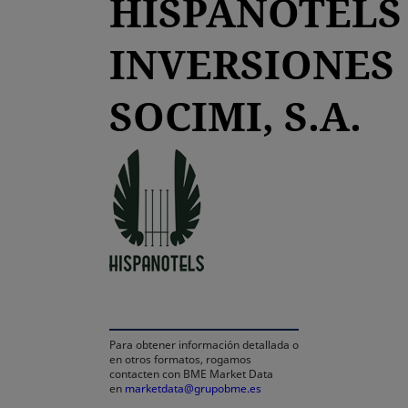
HISPANOTELS
INVERSIONES
SOCIMI, S.A.
se abre en una pestaña nuev
Para obtener información detallada o
en otros formatos, rogamos
contacten con BME Market Data
en
marketdata@grupobme.es