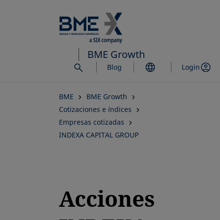
Saltar
al
contenido
principal
BME Growth
Blog
Login
BME
BME Growth
Cotizaciones e índices
Empresas cotizadas
INDEXA CAPITAL GROUP
Acciones