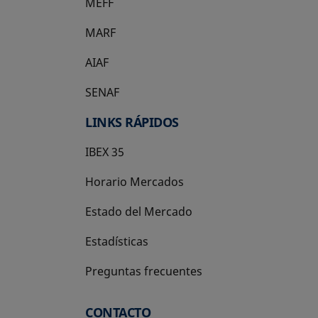
MEFF
se abre en una pestaña nueva
MARF
AIAF
SENAF
LINKS RÁPIDOS
IBEX 35
Horario Mercados
Estado del Mercado
Estadísticas
Preguntas frecuentes
CONTACTO