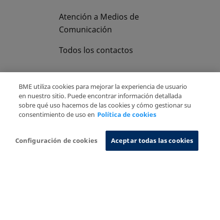
Atención a Medios de
Comunicación
Todos los contactos
BME utiliza cookies para mejorar la experiencia de usuario
en nuestro sitio. Puede encontrar información detallada
sobre qué uso hacemos de las cookies y cómo gestionar su
Copyright Ⓒ BME 2026
Aviso Legal
consentimiento de uso en
Política de cookies
Politica de Privacidad
Política de cookies
Sistema de Información
Configuración de cookies
Aceptar todas las cookies