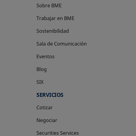
Sobre BME
Trabajar en BME
Sostenibilidad
Sala de Comunicación
Eventos
Blog
SIX
se abre en una pestaña nueva
SERVICIOS
Cotizar
Negociar
Securities Services