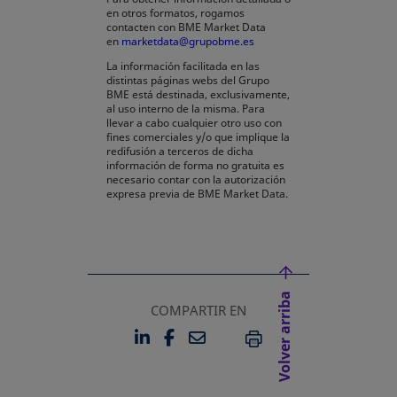
en otros formatos, rogamos
contacten con BME Market Data
en
marketdata@grupobme.es
La información facilitada en las
distintas páginas webs del Grupo
BME está destinada, exclusivamente,
al uso interno de la misma. Para
llevar a cabo cualquier otro uso con
fines comerciales y/o que implique la
redifusión a terceros de dicha
información de forma no gratuita es
necesario contar con la autorización
expresa previa de BME Market Data.
Volver arriba
COMPARTIR EN
LINKEDIN
FACEBOOK
EMAIL
SE ABRE EN UNA PESTAÑA 
SE ABRE EN UNA PESTA
IMPRIMIR