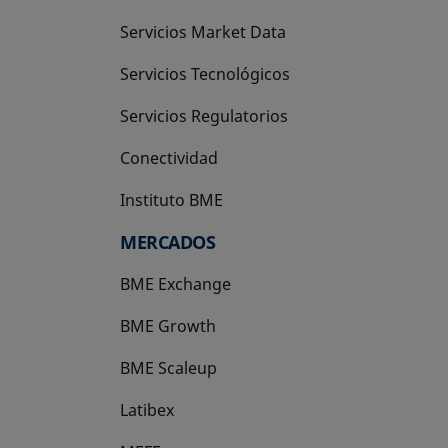
Servicios Market Data
Servicios Tecnológicos
Servicios Regulatorios
Conectividad
Instituto BME
se abre en una pestaña nueva
MERCADOS
BME Exchange
BME Growth
se abre en una pestaña nueva
BME Scaleup
se abre en una pestaña nueva
Latibex
se abre en una pestaña nueva